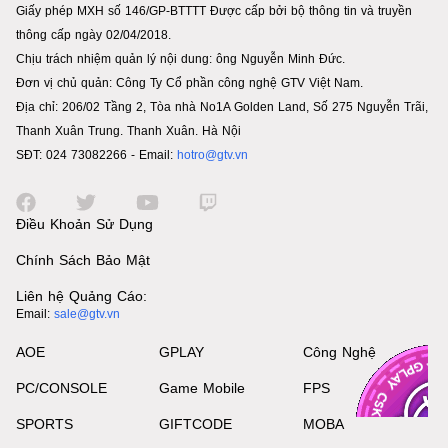
Giấy phép MXH số 146/GP-BTTTT Được cấp bởi bộ thông tin và truyền
thông cấp ngày 02/04/2018.
Chịu trách nhiệm quản lý nội dung: ông Nguyễn Minh Đức.
Đơn vị chủ quản: Công Ty Cổ phần công nghệ GTV Việt Nam.
Địa chỉ: 206/02 Tầng 2, Tòa nhà No1A Golden Land, Số 275 Nguyễn Trãi,
Thanh Xuân Trung. Thanh Xuân. Hà Nội
SĐT: 024 73082266 - Email:
hotro@gtv.vn
Điều Khoản Sử Dụng
Chính Sách Bảo Mật
Liên hệ Quảng Cáo:
Email:
sale@gtv.vn
AOE
GPLAY
Công Nghệ
PC/CONSOLE
Game Mobile
FPS
SPORTS
GIFTCODE
MOBA