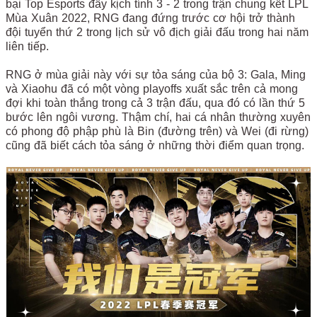
bại Top Esports đầy kịch tính 3 - 2 trong trận chung kết LPL
Mùa Xuân 2022, RNG đang đứng trước cơ hội trở thành
đội tuyển thứ 2 trong lịch sử vô địch giải đấu trong hai năm
liên tiếp.
RNG ở mùa giải này với sự tỏa sáng của bộ 3: Gala, Ming
và Xiaohu đã có một vòng playoffs xuất sắc trên cả mong
đợi khi toàn thắng trong cả 3 trận đấu, qua đó có lần thứ 5
bước lên ngôi vương. Thậm chí, hai cá nhân thường xuyên
có phong độ phập phù là Bin (đường trên) và Wei (đi rừng)
cũng đã biết cách tỏa sáng ở những thời điểm quan trọng.