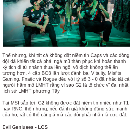
Thế nhưng, khi tất cả không đặt niềm tin Caps và các đồng
đội đã khiến tất cả phải ngả mũ thán phục khi hoàn thành
kỳ tích đi từ nhánh thua lên ngôi vô địch không thể ấn
tượng hơn. 4 cặp BO3 lần lượt đánh bại Vitality, Misfits
Gaming, Fnatic và Rogue đều với tỷ số 3 - 0 đã nhắc tất cả
người hâm mộ LMHT rằng vì sao G2 là tổ chức vĩ đại nhất
lịch sử LMHT phương Tây.
Tại MSI sắp tới, G2 không được đặt niềm tin nhiều như T1
hay RNG, thế nhưng, nếu đánh giá không đúng sức mạnh
của họ, rất có thể cái giá mà các đội phải nhận là cực đắt.
Evil Geniuses - LCS