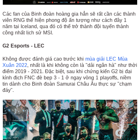
Các fan của Binh đoàn hoàng gia hẳn sẽ rất cần các thành
viên RNG thể hiện phong độ ấn tượng như cách đây 1
năm tại Iceland, qua đó có thể trở thành đội tuyển thành
công nhất lịch sử MSI.
G2 Esports - LEC
Không được đánh giá cao trước khi
mùa giải LEC Mùa
Xuân 2022
, nhất là khi không còn là "dải ngân hà" như thời
điểm 2019 - 2021. Đặc biệt, sau khi chứng kiến G2 bị đại
kình địch FNC đè bẹp 3 - 1 ở ngay vòng 1 playoffs, niềm
tin dành cho Binh đoàn Samurai Châu Âu thực sự "chạm
đáy".