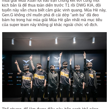
mùa giải Mùa Xuân lọt vào trận chung kết với cùng một
kịch bản là để thua toàn diện trước T1 rồi DWG KIA, đội
tuyển này vẫn chưa biết cảm giác vinh quang. Mùa Hè này,
Gen.G không chỉ muốn phá đi cái dớp "anh ba" đã đeo
bám họ trong hai mùa giải Mùa Hè gần nhất mà mục tiêu
của super team này không gì khác ngoài chức vô địch.