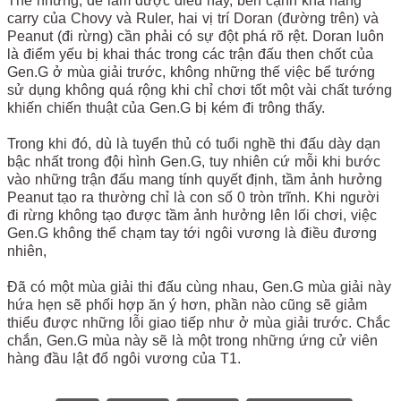
Thế nhưng, để làm được điều này, bên cạnh khả năng
carry của Chovy và Ruler, hai vị trí Doran (đường trên) và
Peanut (đi rừng) cần phải có sự đột phá rõ rệt. Doran luôn
là điểm yếu bị khai thác trong các trận đấu then chốt của
Gen.G ở mùa giải trước, không những thế việc bể tướng
sử dụng không quá rộng khi chỉ chơi tốt một vài chất tướng
khiến chiến thuật của Gen.G bị kém đi trông thấy.
Trong khi đó, dù là tuyển thủ có tuổi nghề thi đấu dày dạn
bậc nhất trong đội hình Gen.G, tuy nhiên cứ mỗi khi bước
vào những trận đấu mang tính quyết định, tầm ảnh hưởng
Peanut tạo ra thường chỉ là con số 0 tròn trĩnh. Khi người
đi rừng không tạo được tầm ảnh hưởng lên lối chơi, việc
Gen.G không thể chạm tay tới ngôi vương là điều đương
nhiên,
Đã có một mùa giải thi đấu cùng nhau, Gen.G mùa giải này
hứa hẹn sẽ phối hợp ăn ý hơn, phần nào cũng sẽ giảm
thiểu được những lỗi giao tiếp như ở mùa giải trước. Chắc
chắn, Gen.G mùa này sẽ là một trong những ứng cử viên
hàng đầu lật đổ ngôi vương của T1.