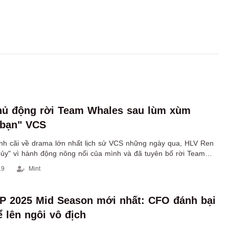
hủ động rời Team Whales sau lùm xùm
 bạn" VCS
nh cãi về drama lớn nhất lịch sử VCS những ngày qua, HLV Ren
hủy" vì hành động nông nổi của mình và đã tuyên bố rời Team
ở lại chưa lâu.
19
Mint
P 2025 Mid Season mới nhất: CFO đánh bại
 lên ngôi vô địch