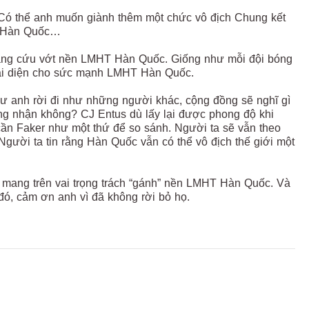
. Có thể anh muốn giành thêm một chức vô địch Chung kết
HT Hàn Quốc…
 đang cứu vớt nền LMHT Hàn Quốc. Giống như mỗi đội bóng
 đại diện cho sức mạnh LMHT Hàn Quốc.
ư anh rời đi như những người khác, cộng đồng sẽ nghĩ gì
ông nhận không? CJ Entus dù lấy lại được phong độ khi
cần Faker như một thứ để so sánh. Người ta sẽ vẫn theo
 Người ta tin rằng Hàn Quốc vẫn có thể vô địch thế giới một
 mang trên vai trọng trách “gánh” nền LMHT Hàn Quốc. Và
, cảm ơn anh vì đã không rời bỏ họ.