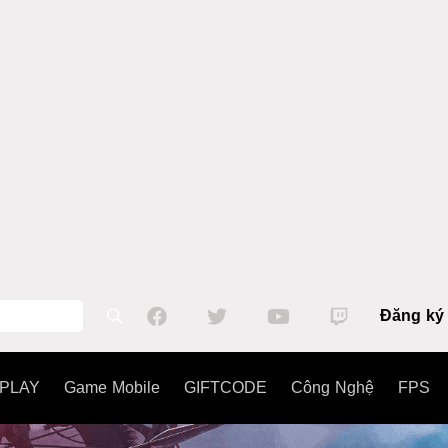
Đăng ký
PLAY
Game Mobile
GIFTCODE
Công Nghệ
FPS