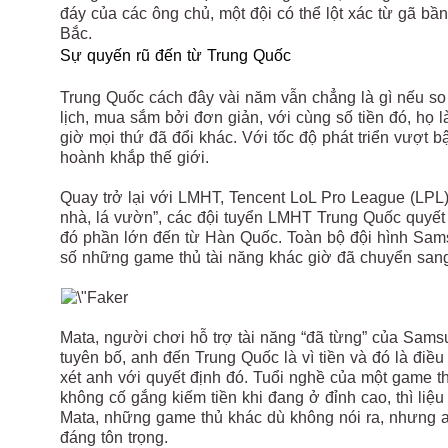
đáy của các ông chủ, một đội có thể lột xác từ gã bần
Bắc.
Sự quyến rũ đến từ Trung Quốc
Trung Quốc cách đây vài năm vẫn chẳng là gì nếu s
lịch, mua sắm bởi đơn giản, với cùng số tiền đó, họ
giờ mọi thứ đã đổi khác. Với tốc độ phát triển vượt
hoành khắp thế giới.
Quay trở lại với LMHT, Tencent LoL Pro League (LPL)
nhà, lá vườn”, các đội tuyển LMHT Trung Quốc quyết 
đó phần lớn đến từ Hàn Quốc. Toàn bộ đội hình Sams
số những game thủ tài năng khác giờ đã chuyển sang
Mata, người chơi hỗ trợ tài năng “đã từng” của Sam
tuyên bố, anh đến Trung Quốc là vì tiền và đó là điều
xét anh với quyết định đó. Tuổi nghề của một game th
không cố gắng kiếm tiền khi đang ở đỉnh cao, thì liệu
Mata, những game thủ khác dù không nói ra, nhưng a
đáng tôn trọng.