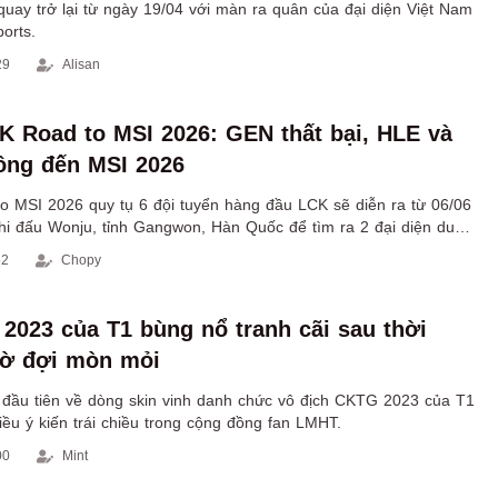
uay trở lại từ ngày 19/04 với màn ra quân của đại diện Việt Nam
orts.
29
Alisan
K Road to MSI 2026: GEN thất bại, HLE và
ông đến MSI 2026
to MSI 2026 quy tụ 6 đội tuyển hàng đầu LCK sẽ diễn ra từ 06/06
thi đấu Wonju, tỉnh Gangwon, Hàn Quốc để tìm ra 2 đại diện duy
I 2026.
52
Chopy
2023 của T1 bùng nổ tranh cãi sau thời
hờ đợi mòn mỏi
đầu tiên về dòng skin vinh danh chức vô địch CKTG 2023 của T1
ều ý kiến trái chiều trong cộng đồng fan LMHT.
00
Mint