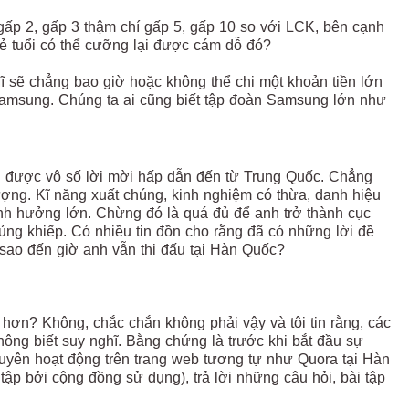
gấp 2, gấp 3 thậm chí gấp 5, gấp 10 so với LCK, bên cạnh
rẻ tuổi có thể cưỡng lại được cám dỗ đó?
sẽ chẳng bao giờ hoặc không thể chi một khoản tiền lớn
Samsung. Chúng ta ai cũng biết tập đoàn Samsung lớn như
n được vô số lời mời hấp dẫn đến từ Trung Quốc. Chẳng
ượng. Kĩ năng xuất chúng, kinh nghiệm có thừa, danh hiệu
 ảnh hưởng lớn. Chừng đó là quá đủ để anh trở thành cục
ủng khiếp. Có nhiều tin đồn cho rằng đã có những lời đề
i sao đến giờ anh vẫn thi đấu tại Hàn Quốc?
hơn? Không, chắc chắn không phải vậy và tôi tin rằng, các
hông biết suy nghĩ. Bằng chứng là trước khi bắt đầu sự
xuyên hoạt động trên trang web tương tự như Quora tại Hàn
tập bởi cộng đồng sử dụng), trả lời những câu hỏi, bài tập