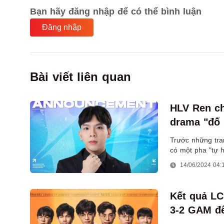
Bạn hãy đăng nhập để có thể bình luận
Đăng nhập
Bài viết liên quan
HLV Ren c
drama "đố
Trước những tra
có một pha "tự 
Whales dù mới tr
14/06/2024 04:
Kết quả LC
3-2 GAM để