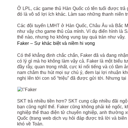
Ở LPL, các game thủ Hàn Quốc có tên tuổi được trả 
đó là vô số lợi ích khác. Làm sao những thanh niên t
Các đội tuyển LMHT ở Hàn Quốc, Châu Âu và Bắc Mĩ 
như vậy cho game thủ của mình. Ví dụ điển hình là 
thế nào, nhưng họ không vung tay quá trán như vậy.
Faker – Sự khác biệt và niềm hi vọng
Có thể khẳng định chắc chắn, Faker đã và đang nhậ
có lý gì mà họ không làm vậy cả. Faker là một biểu t
đầy rẫy, quan trọng nhất, cực kì nổi tiếng và có tầm
nam châm thu hút mọi sự chú ý, đem lại lợi nhuận kh
nghị lên tới con số “triệu” đã được gửi tới. Nhưng tạ
SKT trả nhiều tiền hơn? SKT cung cấp nhiều đãi ngộ 
bạn cũng nghĩ thế. Faker cũng không phải kẻ ngốc, k
nghiệp thể thao điện tử chuyên nghiệp, anh thường 
Quốc (trang web dịch vụ hỏi đáp được trả lời và biên 
khó về Toán.