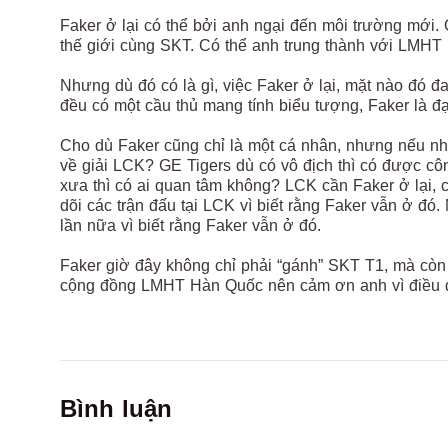
Faker ở lại có thể bởi anh ngại đến môi trường mới
thế giới cùng SKT. Có thể anh trung thành với LM
Nhưng dù đó có là gì, việc Faker ở lại, mặt nào đó
đều có một cầu thủ mang tính biểu tượng, Faker là
Cho dù Faker cũng chỉ là một cá nhân, nhưng nếu nh
về giải LCK? GE Tigers dù có vô địch thì có được c
xưa thì có ai quan tâm không? LCK cần Faker ở lại, 
dõi các trận đấu tại LCK vì biết rằng Faker vẫn ở đó.
lần nữa vì biết rằng Faker vẫn ở đó.
Faker giờ đây không chỉ phải “gánh” SKT T1, mà còn
cộng đồng LMHT Hàn Quốc nên cảm ơn anh vì điều đó
Bình luận