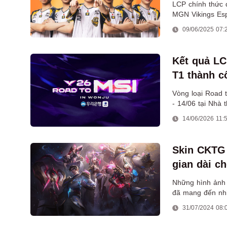
LCP chính thức q
MGN Vikings Esp
09/06/2025 07:
Kết quả LC
T1 thành c
Vòng loại Road 
- 14/06 tại Nhà 
nhất đến với MS
14/06/2026 11:
Skin CKTG 
gian dài c
Những hình ảnh 
đã mang đến nhi
31/07/2024 08: