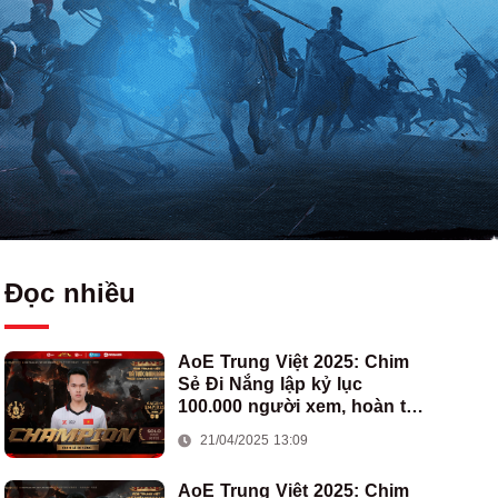
Đọc nhiều
AoE Trung Việt 2025: Chim
Sẻ Đi Nắng lập kỷ lục
100.000 người xem, hoàn tất
cú hat-trick vô địch cho AoE
21/04/2025 13:09
Việt Nam
AoE Trung Việt 2025: Chim