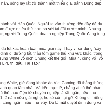
 hàn, sống lay lắt trở thành một thiếu gia, đánh Đông dẹp
o sánh với Hàn Quốc. Người ta vẫn thường đến đây để du
 làm được nhiều thứ hơn so với tại đất nước mình. Nhưng
 bậc, người Trung Quốc, doanh nghiệp Trung Quốc đang tung
 đã lột xác hoàn toàn mùa giải này. Thay vì sử dụng “cây
định đi đường tắt, thâu tóm game thủ khu vực khác, trong
ung White vô địch Chung kết thế giới Mùa 4, cùng với vô
 LPL thi đấu. Tại sao?
sung White, giờ đang khoác áo Vici Gaming đã thẳng thừng
 anh quan tâm nhất. Và trên thực tế, chẳng ai có thể phán
ủ thể thao điện tử chuyên nghiệp là rất ngắn, nếu như
 1, 2 năm nữa giải nghệ, họ sẽ còn lại gì? Không chỉ riêng
i cũng ngầm hiểu như vậy. Đó là một quyết định đúng và