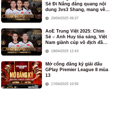
Sẻ Đi Nắng đăng quang nội
dung 3vs3 Shang, mang về
chức vô địch thứ hai cho
20/04/2025 09:37
đoàn AoE Việt Nam
AoE Trung Việt 2025: Chim
Sẻ – Anh Huy tỏa sáng, Việt
Nam giành cúp vô địch đầu
tiên ở thể thức 2vs2 Assyrian
19/04/2025 12:43
Mở cổng đăng ký giải đấu
GPlay Premier League II mùa
13
17/04/2025 10:50