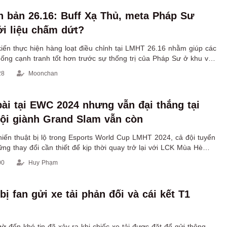
 bản 26.16: Buff Xạ Thủ, meta Pháp Sư
i liệu chấm dứt?
iến thực hiện hàng loạt điều chỉnh tại LMHT 26.16 nhằm giúp các
hống cạnh tranh tốt hơn trước sự thống trị của Pháp Sư ở khu vực
28
Moonchan
bài tại EWC 2024 nhưng vẫn đại thắng tại
ội giành Grand Slam vẫn còn
hiến thuật bị lộ trong Esports World Cup LMHT 2024, cả đội tuyển
g thay đổi cần thiết để kịp thời quay trở lại với LCK Mùa Hè
00
Huy Phạm
ị fan gửi xe tải phản đối và cái kết T1
ờ đến khó tin đã xảy ra khi chiếc xe tải được đặt để gửi thông