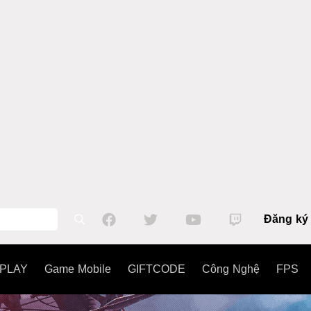
Đăng ký
PLAY
Game Mobile
GIFTCODE
Công Nghệ
FPS