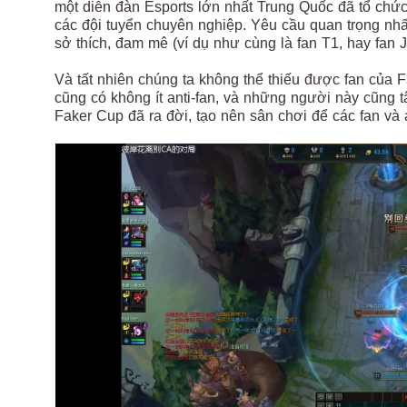
một diễn đàn Esports lớn nhất Trung Quốc đã tổ chứ
các đội tuyển chuyên nghiệp. Yêu cầu quan trọng nhấ
sở thích, đam mê (ví dụ như cùng là fan T1, hay fan J
Và tất nhiên chúng ta không thể thiếu được fan của F
cũng có không ít anti-fan, và những người này cũng t
Faker Cup đã ra đời, tạo nên sân chơi để các fan và 