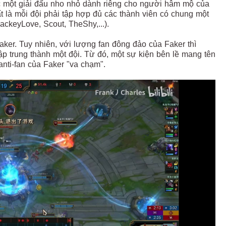
c một giải đấu nho nhỏ dành riêng cho người hâm mộ của
t là mỗi đội phải tập hợp đủ các thành viên có chung một
ackeyLove, Scout, TheShy,...).
aker. Tuy nhiên, với lượng fan đông đảo của Faker thì
ập trung thành một đội. Từ đó, một sự kiện bên lề mang tên
anti-fan của Faker "va chạm".