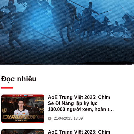
Đọc nhiều
AoE Trung Việt 2025: Chim
Sẻ Đi Nắng lập kỷ lục
100.000 người xem, hoàn tất
cú hat-trick vô địch cho AoE
21/04/2025 13:09
Việt Nam
AoE Trung Việt 2025: Chim