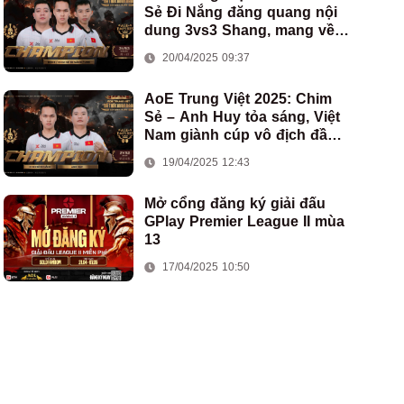
Sẻ Đi Nắng đăng quang nội
dung 3vs3 Shang, mang về
chức vô địch thứ hai cho
20/04/2025 09:37
đoàn AoE Việt Nam
AoE Trung Việt 2025: Chim
Sẻ – Anh Huy tỏa sáng, Việt
Nam giành cúp vô địch đầu
tiên ở thể thức 2vs2 Assyrian
19/04/2025 12:43
Mở cổng đăng ký giải đấu
GPlay Premier League II mùa
13
17/04/2025 10:50