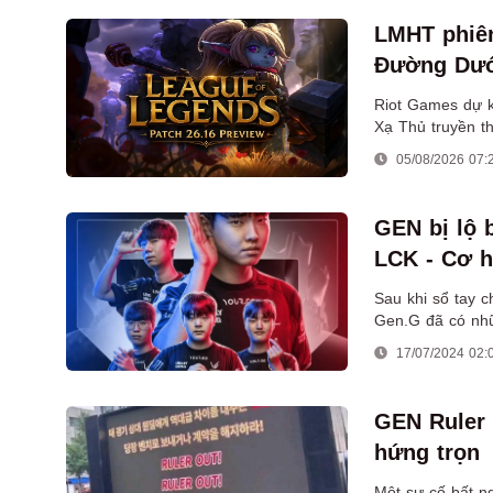
LMHT phiên
Đường Dướ
Riot Games dự k
Xạ Thủ truyền t
đường dưới.
05/08/2026 07:
GEN bị lộ 
LCK - Cơ h
Sau khi sổ tay c
Gen.G đã có nhữn
2024.
17/07/2024 02:
GEN Ruler b
hứng trọn
Một sự cố bất ng