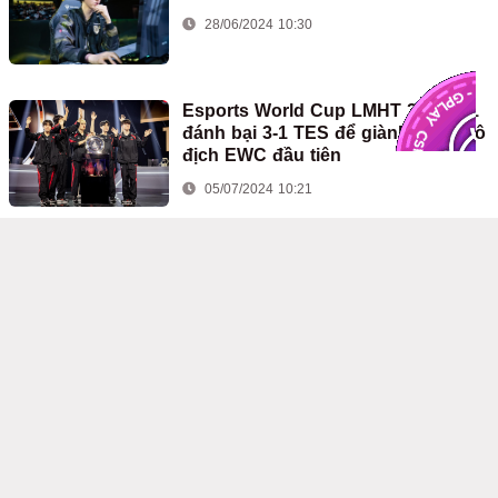
28/06/2024 10:30
Esports World Cup LMHT 2024: T1
đánh bại 3-1 TES để giành chức vô
địch EWC đầu tiên
05/07/2024 10:21
Riot chính thức công bố loạt skin
CKTG 2025 của T1
24/06/2026 01:58
Việt Nam giành vé trực tiếp dự
ENC 2026: LMHT Việt Nam đứng
trước cơ hội khẳng định vị thế toàn
cầu
29/06/2026 06:49