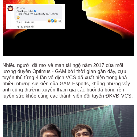
Nhiều người đã mơ về màn tái ngộ năm 2017 của mối
lương duyên Optimus - GAM bởi thời gian gần đây, cựu
tuyển thủ từng 4 lần vô địch VCS đã xuất hiện trong khá
nhiều những sự kiện của GAM Esports, không những vậy
anh cũng thường xuyên tham gia các buổi đá bóng rèn
luyện sức khỏe cùng cac thành viên đội tuyển ĐKVĐ VCS.