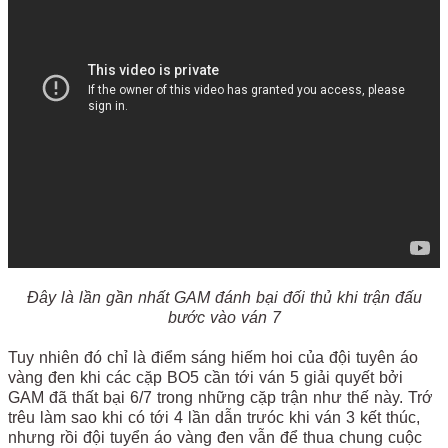
Đây là lần gần nhất GAM đánh bại đối thủ khi trận đấu
bước vào ván 7
Tuy nhiên đó chỉ là điểm sáng hiếm hoi của đội tuyên áo
vàng đen khi các cặp BO5 cần tới ván 5 giải quyết bởi
GAM đã thất bại 6/7 trong những cặp trận như thế này. Trớ
trêu làm sao khi có tới 4 lần dẫn trưóc khi ván 3 kết thúc,
nhưng rồi đội tuyển áo vàng đen vẫn để thua chung cuộc