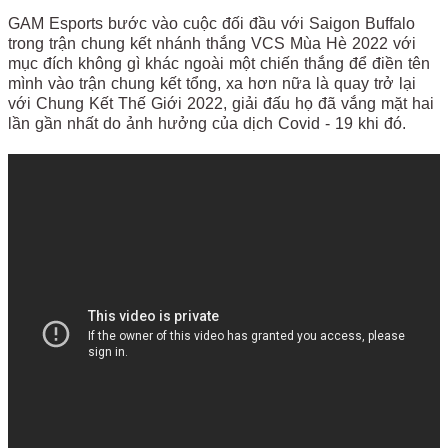
GAM Esports bước vào cuộc đối đầu với Saigon Buffalo
trong trận chung kết nhánh thắng VCS Mùa Hè 2022 với
mục đích không gì khác ngoài một chiến thắng để điền tên
mình vào trận chung kết tổng, xa hơn nữa là quay trở lại
với Chung Kết Thế Giới 2022, giải đấu họ đã vắng mặt hai
lần gần nhất do ảnh hưởng của dịch Covid - 19 khi đó.