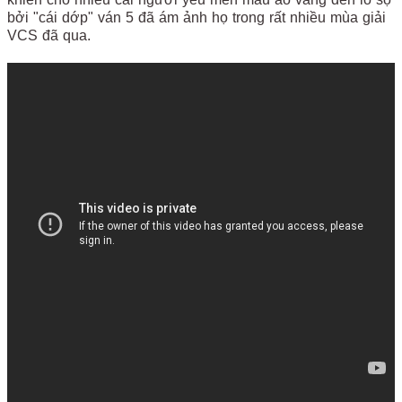
bởi "cái dớp" ván 5 đã ám ảnh họ trong rất nhiều mùa giải
VCS đã qua.