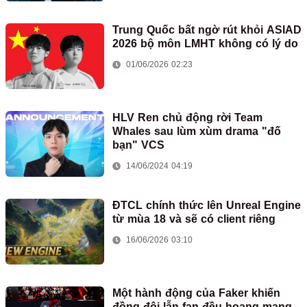
Trung Quốc bất ngờ rút khỏi ASIAD
2026 bộ môn LMHT không có lý do
01/06/2026 02:23
HLV Ren chủ động rời Team
Whales sau lùm xùm drama "đố
bạn" VCS
14/06/2024 04:19
ĐTCL chính thức lên Unreal Engine
từ mùa 18 và sẽ có client riêng
16/06/2026 03:10
Một hành động của Faker khiến
đồng đội lẫn fan đều hoang mang