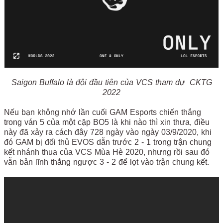
Saigon Buffalo là đội đầu tiên của VCS tham dự CKTG
2022
Nếu bạn không nhớ lần cuối GAM Esports chiến thắng
trong ván 5 của một cặp BO5 là khi nào thì xin thưa, điều
này đã xảy ra cách đây 728 ngày vào ngày 03/9/2020, khi
đó GAM bị đối thủ EVOS dẫn trước 2 - 1 trong trận chung
kết nhánh thua của VCS Mùa Hè 2020, nhưng rồi sau đó
vẫn bản lĩnh thắng ngược 3 - 2 để lọt vào trận chung kết.