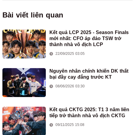
Bài viết liên quan
Kết quả LCP 2025 - Season Finals
mới nhất: CFO áp đảo TSW trở
thành nhà vô địch LCP
22/09/2025 03:05
Nguyên nhân chính khiến DK thất
bại đầy cay đắng trước KT
08/06/2026 03:30
Kết quả CKTG 2025: T1 3 năm liên
tiếp trở thành nhà vô địch CKTG
09/11/2025 15:08