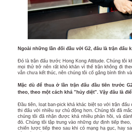
Ngoài những lần đối đầu với G2, đâu là trận đấu 
Đó là trận đấu trước Hong Kong Attitude. Chúng tôi 
mọi thử trở nên rất khó khăn vì thế trận không đi t
vẫn chưa kết thúc, nên chúng tôi cố gắng bình tĩnh và 
Mặc dù để thua ở lần trận đấu đầu tiên trước G2,
theo, theo một cách khá "hủy diệt". Vậy đâu là đi
Đầu tiên, loạt ban-pick khá khác biệt so với trận đấu
thi đấu với nhiều sự chủ động hơn. Chúng tôi đã mắc 
chúng tôi đã nhận được khá nhiều phản hồi, và dàn
đó. Chúng tôi tập trung vào những dự định tiếp theo,
chiến lược tiếp theo sau khi có mạng hạ gục, hay sau