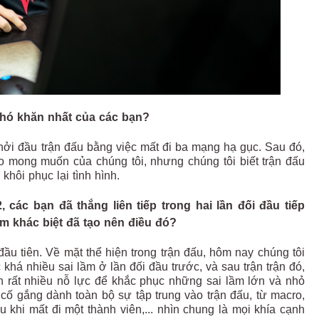
khó khăn nhất của các bạn?
khởi đầu trận đấu bằng việc mất đi ba mạng hạ gục. Sau đó,
heo mong muốn của chúng tôi, nhưng chúng tôi biết trận đấu
khôi phục lại tình hình.
 các bạn đã thắng liên tiếp trong hai lần đối đầu tiếp
ểm khác biệt đã tạo nên điều đó?
 đầu tiên. Về mặt thể hiện trong trận đấu, hôm nay chúng tôi
khá nhiều sai lầm ở lần đối đầu trước, và sau trận trận đó,
h rất nhiều nỗ lực để khắc phục những sai lầm lớn và nhỏ
 cố gắng dành toàn bộ sự tập trung vào trận đấu, từ macro,
 khi mất đi một thành viên,... nhìn chung là mọi khía cạnh