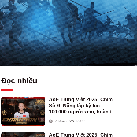
Đọc nhiều
AoE Trung Việt 2025: Chim
Sẻ Đi Nắng lập kỷ lục
100.000 người xem, hoàn tất
cú hat-trick vô địch cho AoE
21/04/2025 13:09
Việt Nam
AoE Trung Việt 2025: Chim