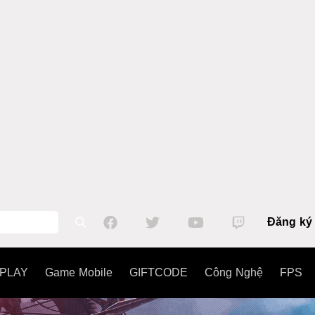
Đăng ký
PLAY
Game Mobile
GIFTCODE
Công Nghệ
FPS