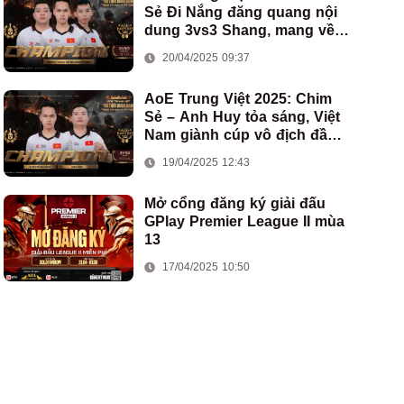
Sẻ Đi Nắng đăng quang nội
dung 3vs3 Shang, mang về
chức vô địch thứ hai cho
20/04/2025 09:37
đoàn AoE Việt Nam
AoE Trung Việt 2025: Chim
Sẻ – Anh Huy tỏa sáng, Việt
Nam giành cúp vô địch đầu
tiên ở thể thức 2vs2 Assyrian
19/04/2025 12:43
Mở cổng đăng ký giải đấu
GPlay Premier League II mùa
13
17/04/2025 10:50