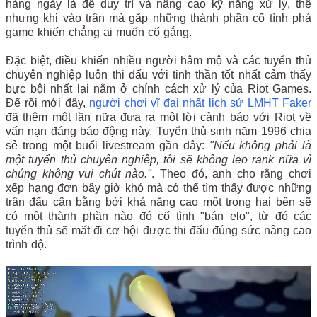
hàng ngày là để duy trì và nâng cao kỹ năng xử lý, thế
nhưng khi vào trận mà gặp những thành phần cố tình phá
game khiến chẳng ai muốn cố gắng.
Đặc biệt, điều khiến nhiều người hâm mộ và các tuyển thủ
chuyên nghiệp luôn thi đấu với tinh thần tốt nhất cảm thấy
bực bội nhất lại nằm ở chính cách xử lý của Riot Games.
Để rồi mới đây,
người chơi vĩ đại nhất lịch sử LMHT Faker
đã thêm một lần nữa đưa ra một lời cảnh báo với Riot về
vấn nạn đáng báo động này. Tuyển thủ sinh năm 1996 chia
sẻ trong một buổi livestream gần đây:
"Nếu không phải là
một tuyển thủ chuyên nghiệp, tôi sẽ không leo rank nữa vì
chúng không vui chút nào."
. Theo đó, anh cho rằng chơi
xếp hạng đơn bây giờ khó mà có thể tìm thấy được những
trận đấu cân bằng bởi khả năng cao một trong hai bên sẽ
có một thành phần nào đó cố tình "bán elo", từ đó các
tuyển thủ sẽ mất đi cơ hội được thi đấu đúng sức nâng cao
trình độ.