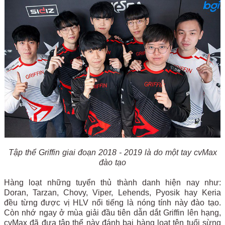
Tập thể Griffin giai đoạn 2018 - 2019 là do một tay cvMax
đào tạo
Hàng loạt những tuyển thủ thành danh hiện nay như:
Doran, Tarzan, Chovy, Viper, Lehends, Pyosik hay Keria
đều từng được vị HLV nổi tiếng là nóng tính này đào tạo.
Còn nhớ ngay ở mùa giải đầu tiên dẫn dắt Griffin lên hạng,
cvMax đã đưa tập thể này đánh bại hàng loạt tên tuổi sừng