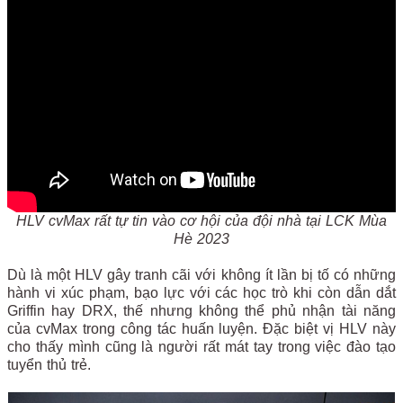
HLV cvMax rất tự tin vào cơ hội của đội nhà tại LCK Mùa
Hè 2023
Dù là một HLV gây tranh cãi với không ít lần bị tố có những
hành vi xúc phạm, bạo lực với các học trò khi còn dẫn dắt
Griffin hay DRX, thế nhưng không thể phủ nhận tài năng
của cvMax trong công tác huấn luyện. Đặc biệt vị HLV này
cho thấy mình cũng là người rất mát tay trong việc đào tạo
tuyển thủ trẻ.