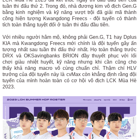
tuần thi đấu thứ 2. Trong đó, nhà đương kim vô địch Gen.G
bằng kinh nghiệm và kỹ năng vượt trội đã giải mã thành
công hiện tượng Kwangdong Freecs - đội tuyển có thành
tích toàn thắng tuyệt đối ở tuần thi đấu đầu tiên.
Với nhiều người hâm mộ, không phải Gen.G, T1 hay Dplus
KIA mà Kwangdong Freecs mới chính là đội tuyển gây ấn
tượng nhất sau tuần thi đấu thứ nhất. Họ toàn thắng trước
DRX và OKSavingbanks BRION đầy thuyết phục với lối
chơi giàu nhiệt huyết, kỹ năng nhưng khi cần cũng cho
thấy khả năng macro vô cùng chuẩn chỉ. Thậm chí HLV
trưởng của đội tuyển này là cvMax còn khẳng định rằng đội
tuyển của mình hoàn toàn có cơ hội vô địch LCK Mùa Hè
2023.