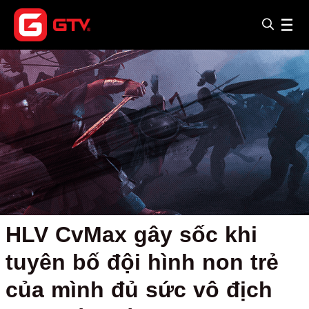
HLV CvMax gây sốc khi
tuyên bố đội hình non trẻ
của mình đủ sức vô địch