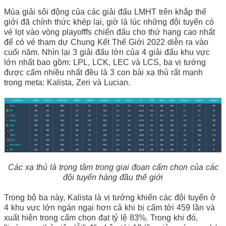
Mùa giải sôi động của các giải đấu LMHT trên khắp thế
giới đã chính thức khép lại, giờ là lúc những đội tuyển có
vé lọt vào vòng playofffs chiến đấu cho thứ hạng cao nhất
để có vé tham dự Chung Kết Thế Giới 2022 diễn ra vào
cuối năm. Nhìn lại 3 giải đấu lớn của 4 giải đấu khu vực
lớn nhất bao gồm: LPL, LCK, LEC và LCS, ba vị tướng
được cấm nhiều nhất đều là 3 con bài xạ thủ rất mạnh
trong meta: Kalista, Zeri và Lucian.
Các xạ thủ là trọng tâm trong giai đoạn cấm chọn của các
đội tuyển hàng đầu thế giới
Trong bộ ba này, Kalista là vị tướng khiến các đội tuyển ở
4 khu vực lớn ngán ngại hơn cả khi bị cấm tới 459 lần và
xuất hiện trong cấm chọn đạt tỷ lệ 83%. Trong khi đó,