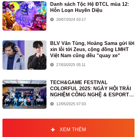
Danh sách Tộc Hệ ĐTCL mùa 12:
Hỗn Loạn Huyền Diệu
20/07/2024 03:17
BLV Văn Tùng, Hoàng Sama gửi lời
xin lỗi tới Zeus, cộng đồng LMHT
Việt Nam cũng đều "quay xe"
27/03/2025 05:11
TECH&GAME FESTIVAL
COLORFUL 2025: NGÀY HỘI TRẢI
NGHIỆM CÔNG NGHỆ & ESPORTS
ĐỈNH CAO TẠI HÀ NỘI
12/05/2025 07:03
XEM THÊM