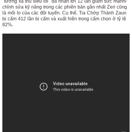
"tướng xạ thủ siêu lỗi" đã nhận tới 12 lần giảm sức mạnh/
chỉnh sửa kỹ năng trong các phiên bản gần nhất Zeri cũng
là mối lo của các đội tuyển. Cụ thể, Tia Chớp Thành Zaun
bị cấm 412 lần bị cấm và xuất hiện trong cấm chọn ở tỷ lệ
82%.