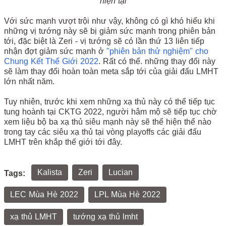
hiện tại
Với sức mạnh vượt trội như vậy, không có gì khó hiểu khi
những vị tướng này sẽ bị giảm sức mạnh trong phiên bản
tới, đặc biệt là Zeri - vị tướng sẽ có lần thứ 13 liên tiếp
nhận đợt giảm sức mạnh ở
"phiên bản thử nghiệm" cho
Chung Kết Thế Giới 2022
. Rất có thể. những thay đổi này
sẽ làm thay đổi hoàn toàn meta sắp tới của giải đấu LMHT
lớn nhất năm.
Tuy nhiên, trước khi xem những xạ thủ này có thể tiếp tục
tung hoành tại CKTG 2022, người hâm mộ sẽ tiếp tục chờ
xem liệu bộ ba xạ thủ siêu mạnh này sẽ thể hiện thể nào
trong tay các siêu xạ thủ tại vòng playoffs các giải đấu
LMHT trên khắp thế giới tới đây.
Kalista
Zeri
Lucian
Tags:
LEC Mùa Hè 2022
LPL Mùa Hè 2022
xạ thủ LMHT
tướng xạ thủ lmht