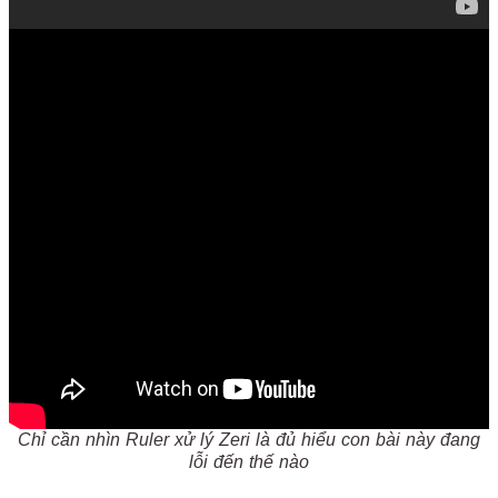
Chỉ cần nhìn Ruler xử lý Zeri là đủ hiểu con bài này đang
lỗi đến thế nào