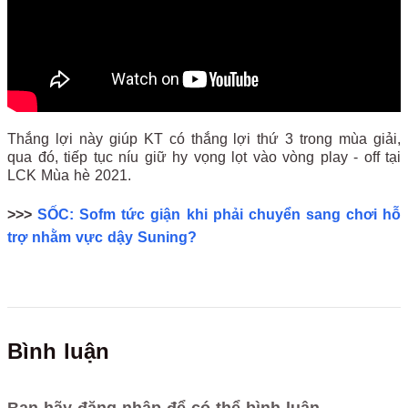
Thắng lợi này giúp KT có thắng lợi thứ 3 trong mùa giải,
qua đó, tiếp tục níu giữ hy vọng lọt vào vòng play - off tại
LCK Mùa hè 2021.
>>>
SỐC: Sofm tức giận khi phải chuyển sang chơi hỗ
trợ nhằm vực dậy Suning?
Bình luận
Bạn hãy đăng nhập để có thể bình luận