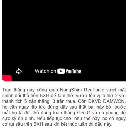
Trận thắng này cũng giúp NongShim RedForce vượt mặt
chính đối thủ trên BXH để tạm thời vươn lên vị trí thứ 2 với
thành tích 5 trận thắng, 3 trận thua. Còn ĐKVĐ DAMWON,
họ cần ngay lập tức đứng dậy sau thất bại này bởi trước
mắt họ là đối thủ đang toàn thắng Gen.G và có phong độ
cực kỳ ổn định. Nếu tiếp tục chơi như thế này, họ có nguy
cơ tụt sâu trên BXH sau khi kết thúc tuần thi đấu này.