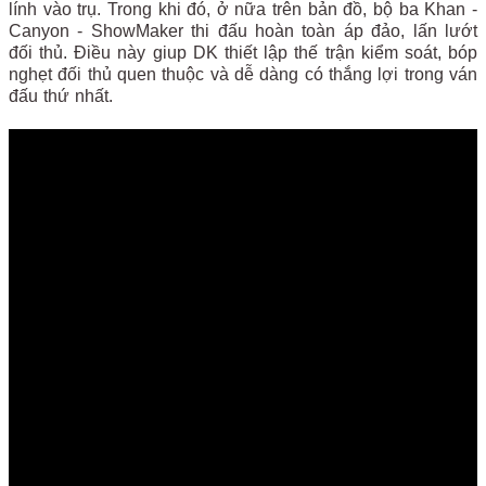
lính vào trụ. Trong khi đó, ở nữa trên bản đồ, bộ ba Khan -
Canyon - ShowMaker thi đấu hoàn toàn áp đảo, lấn lướt
đối thủ. Điều này giup DK thiết lập thế trận kiểm soát, bóp
nghẹt đối thủ quen thuộc và dễ dàng có thắng lợi trong ván
đấu thứ nhất.