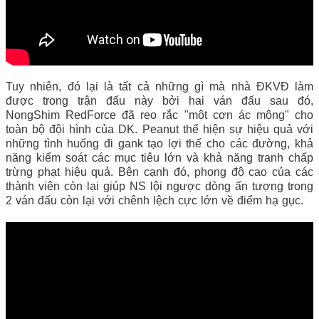
Tuy nhiên, đó lại là tất cả những gì mà nhà ĐKVĐ làm
được trong trận đấu này bởi hai ván đấu sau đó,
NongShim RedForce đã reo rắc "một cơn ác mộng" cho
toàn bộ đội hình của DK. Peanut thể hiện sự hiệu quả với
những tình huống đi gank tạo lợi thế cho các đường, khả
năng kiểm soát các mục tiêu lớn và khả năng tranh chấp
trừng phạt hiệu quả. Bên cạnh đó, phong độ cao của các
thành viên còn lại giúp NS lội ngược dòng ấn tượng trong
2 ván đấu còn lại với chênh lệch cực lớn về điểm hạ gục.