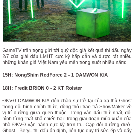
GameTV trân trọng gửi tới quý độc giả kết quả thi đấu ngày
2/7 của giải đấu LMHT cực kỳ hấp dẫn và được rất nhiều
những khán giả Việt Nam yêu mến trong suốt nhiều năm:
15H: NongShim RedForce 2 - 1 DAMWON KIA
18H: Fredit BRION 0 - 2 KT Rolster
ĐKVĐ DAMWON KIA đón chào sự trở lại của xạ thủ Ghost
trong đội hình chính thức, đồng thời trao trả ShowMaker về
vị trí đường giữa quen thuộc. Trong ván đấu thứ nhất, đội
hình từng "bất khả chiến bại" trong giai đoạn mùa xuân của
nhà ĐKVĐ vận hành cực kỳ trơn tru. Cặp đôi đường dưới
Ghost - BeryL thi đấu ổn định, liên tục duy trì sức ép và đẩy