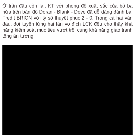
Ở trận đấu còn lại, KT với phong độ xuất sắc của bộ ba
nửa trên bản đồ Doran - Blank - Dove đã dễ dàng đánh bại
Fredit BRION với tỷ số thuyết phục 2 - 0. Trong cả hai ván
đấu, đội tuyển từng hai lần vô địch LCK đều cho thấy khả
năng kiểm soát mục tiêu vượt trội cùng khả năng giao tranh
tổng ấn tượng.