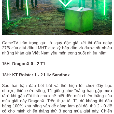
GameTV trân trọng gửi tới quý độc giả kết thi đấu ngày
27/6 của giải đấu LMHT cực kỳ hấp dẫn và được rất nhiều
những khán giả Việt Nam yêu mến trong suốt nhiều năm:
15H: DragonX 0 - 2 T1
18H: KT Rolster 1 - 2 Liiv Sandbox
Sau hai trận đấu bết bát và thể hiện lối chơi đầy bạc
nhược, thiếu sức sống, T1 giống như "nắng hạn gặp mưa
rào" khi gặp đối thủ chưa hề biết đến mùi chiến thắng của
mùa giải này DragonX. Trên thực tế, T1 dù không thi đấu
bằng 100% khả năng vẫn dễ dàng làm gỏi đối thủ 2 - 0 để
có cho mình chiến thắng thứ 3 trong mùa giải này. Chiến