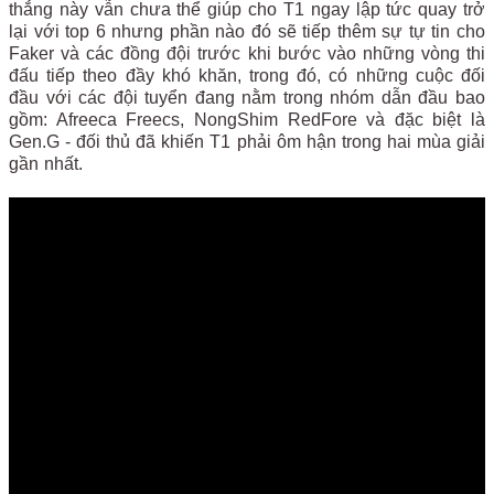
thắng này vẫn chưa thể giúp cho T1 ngay lập tức quay trở
lại với top 6 nhưng phần nào đó sẽ tiếp thêm sự tự tin cho
Faker và các đồng đội trước khi bước vào những vòng thi
đấu tiếp theo đầy khó khăn, trong đó, có những cuộc đối
đầu với các đội tuyển đang nằm trong nhóm dẫn đầu bao
gồm: Afreeca Freecs, NongShim RedFore và đặc biệt là
Gen.G - đối thủ đã khiến T1 phải ôm hận trong hai mùa giải
gần nhất.