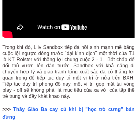
Trong khi đó, Liiv Sandbox tiếp đà hồi sinh mạnh mẽ bằng
cuộc lội ngược dòng trước "đại kình địch" một thời của T1
là KT Rolster với thắng lợi chung cuộc 2 - 1. Bất chấp để
đối thủ vươn lên dẫn trước, Sandbox với khả năng di
chuyển hợp lý và giao tranh tổng xuất sắc đã có thắng lợi
quan trọng để tiếp tục duy trì một vị trí ở nửa trên BXH.
Tiếp tục duy trì phong độ này, một vị trí góp mặt tại vòng
play - off sẽ không phải là mục tiêu của xa vời của tập thể
trẻ trung và đầy khát khao này.
>>>
Thầy Giáo Ba cay cú khi bị "học trò cưng" bán
đứng