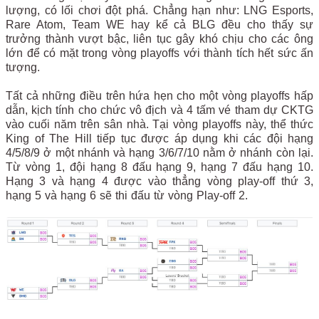
lượng, có lối chơi đột phá. Chẳng hạn như: LNG Esports,
Rare Atom, Team WE hay kể cả BLG đều cho thấy sự
trưởng thành vượt bậc, liên tục gây khó chịu cho các ông
lớn để có mặt trong vòng playoffs với thành tích hết sức ấn
tượng.
Tất cả những điều trên hứa hẹn cho một vòng playoffs hấp
dẫn, kịch tính cho chức vô địch và 4 tấm vé tham dự CKTG
vào cuối năm trên sân nhà. Tại vòng playoffs này, thể thức
King of The Hill tiếp tục được áp dụng khi các đội hạng
4/5/8/9 ở một nhánh và hạng 3/6/7/10 nằm ở nhánh còn lại.
Từ vòng 1, đội hạng 8 đấu hạng 9, hạng 7 đấu hạng 10.
Hạng 3 và hạng 4 được vào thẳng vòng play-off thứ 3,
hạng 5 và hạng 6 sẽ thi đấu từ vòng Play-off 2.