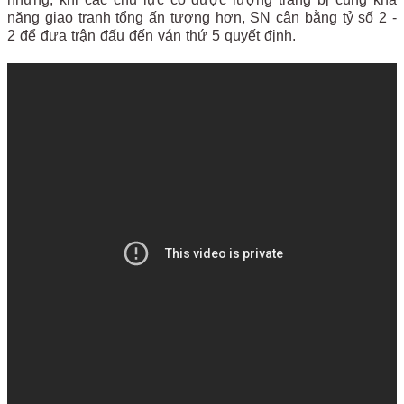
năng giao tranh tổng ấn tượng hơn, SN cân bằng tỷ số 2 -
2 để đưa trận đấu đến ván thứ 5 quyết định.