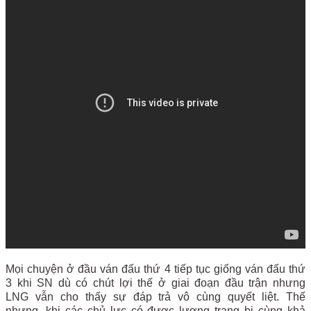
Mọi chuyện ở đầu ván đấu thứ 4 tiếp tục giống ván đấu thứ
3 khi SN dù có chút lợi thế ở giai đoạn đầu trận nhưng
LNG vẫn cho thấy sự đáp trả vô cùng quyết liệt. Thế
nhưng, khi các chủ lực có được lượng trang bị cùng khả