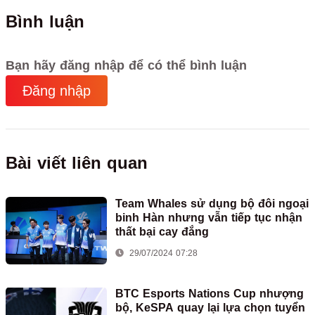
Bình luận
Bạn hãy đăng nhập để có thể bình luận
Đăng nhập
Bài viết liên quan
Team Whales sử dụng bộ đôi ngoại
binh Hàn nhưng vẫn tiếp tục nhận
thất bại cay đắng
29/07/2024 07:28
BTC Esports Nations Cup nhượng
bộ, KeSPA quay lại lựa chọn tuyển