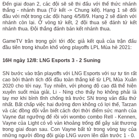
Đến giai đoạn 2, các đội sẽ sẽ thi đấu với thể thức nhánh
thắng - nhánh thua (Tứ kết -> Chung kết). Hạng 1 sẽ đối
đầu với một trong các đội hạng 4/5/8/9. Hạng 2 sẽ đánh với
nhánh còn lại. Ở vòng tứ kết, 2 đội thua sẽ đánh tứ kết
nhánh thua. Đội thắng đánh bán kết nhánh thua.
GameTV trân trọng gửi tới độc giả kết quả của trận đấu
đầu tiên trong khuôn khổ vòng playoffs LPL Mùa hè 2021:
16H ngày 12/8: LNG Esports 3 - 2 Suning
SN bước vào trận playoffs với LNG Esports với sự tự tin rất
cao bởi thành tích đối đầu toàn thắng kể từ LPL Mùa Xuân
2020 cho tới nay. Tuy nhiên, với phong độ cao đã thể hiện
xuyên suốt mùa giải, Li - Ning cho thấy họ không phải là
tay mơ khi bình tĩnh chống trả trước SN trong ván đấu thứ
nhất. Bất chấp việc hai đường đơn không có lợi thế, Tarzan
và các đồng đội vẫn biết cách đợi thời điểm sức mạnh của
Vayne đạt ngưỡng để rồi với wombo combo Rell - Kennen,
Vayne của Light có vô vàn khoảng trống để gây sát thương
trong giai đoạn sau. Con Vayne bất tử trong vòng tay của
những người đồng đội giúp LNG vươn lên dẫn trước 1 - 0.