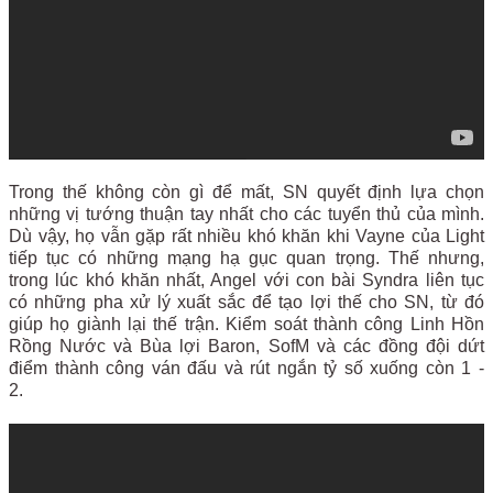
Trong thế không còn gì để mất, SN quyết định lựa chọn
những vị tướng thuận tay nhất cho các tuyển thủ của mình.
Dù vậy, họ vẫn gặp rất nhiều khó khăn khi Vayne của Light
tiếp tục có những mạng hạ gục quan trọng. Thế nhưng,
trong lúc khó khăn nhất, Angel với con bài Syndra liên tục
có những pha xử lý xuất sắc để tạo lợi thế cho SN, từ đó
giúp họ giành lại thế trận. Kiểm soát thành công Linh Hồn
Rồng Nước và Bùa lợi Baron, SofM và các đồng đội dứt
điểm thành công ván đấu và rút ngắn tỷ số xuống còn 1 -
2.