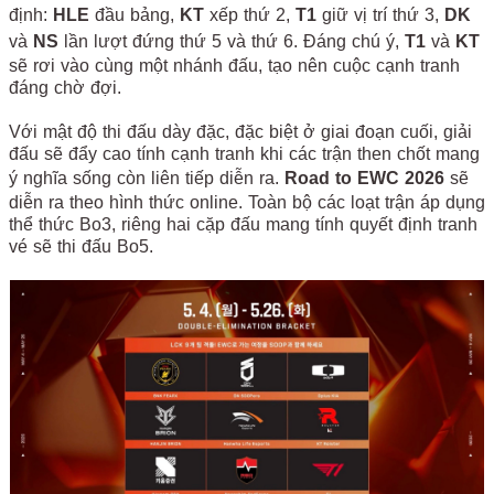
định:
HLE
đầu bảng,
KT
xếp thứ 2,
T1
giữ vị trí thứ 3,
DK
và
NS
lần lượt đứng thứ 5 và thứ 6. Đáng chú ý,
T1
và
KT
sẽ rơi vào cùng một nhánh đấu, tạo nên cuộc cạnh tranh
đáng chờ đợi.
Với mật độ thi đấu dày đặc, đặc biệt ở giai đoạn cuối, giải
đấu sẽ đẩy cao tính cạnh tranh khi các trận then chốt mang
ý nghĩa sống còn liên tiếp diễn ra.
Road to EWC 2026
sẽ
diễn ra theo hình thức online. Toàn bộ các loạt trận áp dụng
thể thức Bo3, riêng hai cặp đấu mang tính quyết định tranh
vé sẽ thi đấu Bo5.