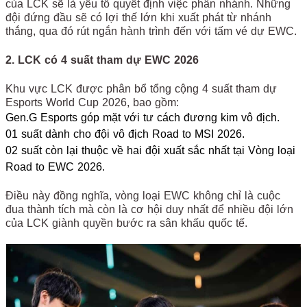
của LCK sẽ là yếu tố quyết định việc phân nhánh. Những
đội đứng đầu sẽ có lợi thế lớn khi xuất phát từ nhánh
thắng, qua đó rút ngắn hành trình đến với tấm vé dự EWC.
2. LCK có 4 suất tham dự EWC 2026
Khu vực LCK được phân bổ tổng cộng 4 suất tham dự
Esports World Cup 2026, bao gồm:
Gen.G Esports góp mặt với tư cách đương kim vô địch.
01 suất dành cho đội vô địch Road to MSI 2026.
02 suất còn lại thuộc về hai đội xuất sắc nhất tại Vòng loại
Road to EWC 2026.
Điều này đồng nghĩa, vòng loại EWC không chỉ là cuộc
đua thành tích mà còn là cơ hội duy nhất để nhiều đội lớn
của LCK giành quyền bước ra sân khấu quốc tế.