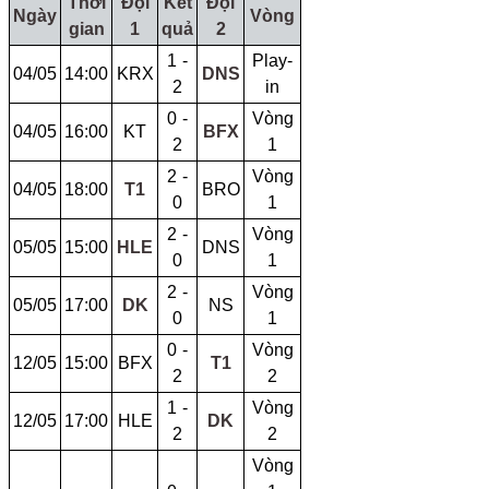
Thời
Đội
Kết
Đội
Ngày
Vòng
gian
1
quả
2
1 -
Play-
04/05
14:00
KRX
DNS
2
in
0 -
Vòng
04/05
16:00
KT
BFX
2
1
2 -
Vòng
04/05
18:00
T1
BRO
0
1
2 -
Vòng
05/05
15:00
HLE
DNS
0
1
2 -
Vòng
05/05
17:00
DK
NS
0
1
0 -
Vòng
12/05
15:00
BFX
T1
2
2
1 -
Vòng
12/05
17:00
HLE
DK
2
2
Vòng