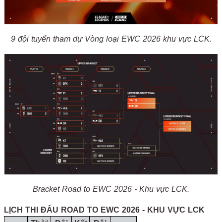
9 đội tuyển tham dự Vòng loại EWC 2026 khu vực LCK.
Bracket Road to EWC 2026 - Khu vực LCK.
LỊCH THI ĐẤU ROAD TO EWC 2026 - KHU VỰC LCK