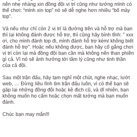
nên nhẹ nhàng xin đồng đội vị trí cũng như tướng mình có
thể chơi: “mình xin top” nó sẽ dễ nghe hơn nhiều “bố mày
top”.
Và nếu như chỉ còn 2 vị trí là đường trên và hỗ trợ mà bạn
thì lại không đánh được hỗ trợ, thì cũng hãy bình tĩnh: ” xxx
ơi, cho mình đánh top đi, mình đánh hỗ trợ kém/ không biết
đánh hỗ trợ”. Hoặc nếu không được, bạn hãy cố gắng chơi
vị trí còn lại mà đồng đội bạn cần mà không nên than phiền
gì cả. Vì nó sẽ ảnh hưởng tới tâm lý cũng như tinh thần
của cả đội.
Sau một trận đấu, hãy tạm nghỉ một chút, nghe nhạc, lướt
web, … Đừng liều lĩnh tìm trận đấu luôn, vì có thể bạn sẽ
gặp lại những đồng đội hoặc kẻ địch cũ, và dĩ nhiên, bạn
không muốn họ cấm hoặc chọn mất tướng mà bạn muốn
đánh.
Chúc bạn may mắn!!!