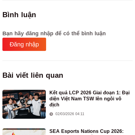
Bình luận
Bạn hãy đăng nhập để có thể bình luận
Đăng nhập
Bài viết liên quan
Kết quả LCP 2026 Giai đoạn 1: Đại
diện Việt Nam TSW lên ngôi vô
địch
02/03/2026 04:11
SEA Esports Nations Cup 2026: