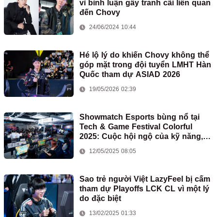
vì bình luận gây tranh cãi liên quan
đến Chovy
24/06/2024 10:44
Hé lộ lý do khiến Chovy không thể
góp mặt trong đội tuyển LMHT Hàn
Quốc tham dự ASIAD 2026
19/05/2026 02:39
Showmatch Esports bùng nổ tại
Tech & Game Festival Colorful
2025: Cuộc hội ngộ của kỹ năng,
đam mê và bất ngờ
12/05/2025 08:05
Sao trẻ người Việt LazyFeel bị cấm
tham dự Playoffs LCK CL vì một lý
do đặc biệt
13/02/2025 01:33