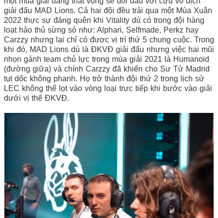
một mùa giải đáng thất vọng sẽ đối đầu với cựu vô địch
giải đấu MAD Lions. Cả hai đội đều trải qua một Mùa Xuân
2022 thực sự đáng quên khi Vitality dù có trong đội hàng
loạt hảo thủ sừng sỏ như: Alphari, Selfmade, Perkz hay
Carzzy nhưng lại chỉ có được vị trí thứ 5 chung cuộc. Trong
khi đó, MAD Lions dù là ĐKVĐ giải đấu nhưng việc hai mũi
nhọn gánh team chủ lực trong mùa giải 2021 là Humanoid
(đường giữa) và chính Carzzy đã khiến cho Sư Tử Madrid
tụt dốc không phanh. Họ trở thành đội thứ 2 trong lịch sử
LEC không thể lọt vào vòng loại trực tiếp khi bước vào giải
dưới vị thế ĐKVĐ.