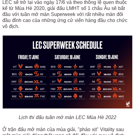
LEC sẽ trở lại vào ngày 17/6 và theo thông lệ quen thuộc
kể từ Mùa Hè 2020, giải đấu LMHT số 1 châu Âu sẽ bắt
đầu với tuần mở màn Superweek với rất nhiều màn đối
đầu đỉnh cao của những ứng cử viên hàng đầu cho chức
vô địch.
Lịch thi đấu tuần mở màn LEC Mùa Hè 2022
Ở trận đấu mở màn của mùa giải, "pháo xịt" Vitality sau