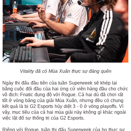
Vitality đã có Mùa Xuân thực sự đáng quên
Ngày thi đấu đầu tiên của tuần Superweek sẽ khép lại
bằng cuộc đối đầu của hai ứng cử viên hàng đầu cho chức
vô địch: Fnatic đụng độ với Rogue. Cả hai dù đã chơi rất
tốt ở vòng bảng của giải Mùa Xuân, nhưng đều có chung
kết quả là bị G2 Esports hủy diệt 3 - 0 ở vòng playoffs. Vì
vậy, mục tiêu của cả hai mùa giải này không gì khác ngoài
việc lật đổ sự thống trị của G2 Esports.
Riêng với Rogue, tuần thi đấu Superweek của họ thực sự