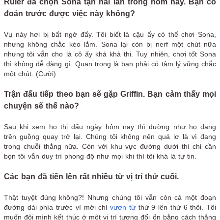
Ruler đã chọn Sona tận hai lần trong hôm nay. Bạn có
đoán trước được việc này không?
Vụ này hơi bị bất ngờ đấy. Tôi biết là cậu ấy có thể chơi Sona,
nhưng không chắc kèo lắm. Sona lại còn bị nerf một chút nữa
nhưng tôi vẫn cho là cô ấy khá khả thi. Tuy nhiên, chơi tốt Sona
thì không dễ dàng gì. Quan trọng là bạn phải có tâm lý vững chắc
một chút. (Cười)
Trận đấu tiếp theo bạn sẽ gặp Griffin. Bạn cảm thấy mọi
chuyện sẽ thế nào?
Sau khi xem họ thi đấu ngày hôm nay thì dường như họ đang
trên guồng quay trở lại. Chúng tôi không nên quá lơ là vì đang
trong chuỗi thắng nữa. Còn với khu vực đường dưới thì chỉ cần
bọn tôi vẫn duy trì phong độ như mọi khi thì tôi khá là tự tin.
Các bạn đã tiến lên rất nhiều từ vị trí thứ cuối.
Thật tuyệt đúng không?! Nhưng chúng tôi vẫn còn cả một đoạn
đường dài phía trước vì mới chỉ
vươn từ
thứ 9 lên thứ 6 thôi. Tôi
muốn đội mình kết thúc ở một vị trí tương đối ổn bằng cách thắng