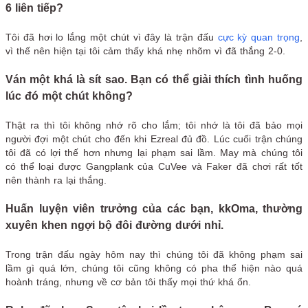
6 liên tiếp?
Tôi đã hơi lo lắng một chút vì đây là trận đấu
cực kỳ quan trọng
,
vì thế nên hiện tại tôi cảm thấy khá nhẹ nhõm vì đã thắng 2-0.
Ván một khá là sít sao. Bạn có thể giải thích tình huống
lúc đó một chút không?
Thật ra thì tôi không nhớ rõ cho lắm; tôi nhớ là tôi đã bảo mọi
người đợi một chút cho đến khi Ezreal đủ đồ. Lúc cuối trận chúng
tôi đã có lợi thế hơn nhưng lại phạm sai lầm. May mà chúng tôi
có thể loại được Gangplank của CuVee và Faker đã chơi rất tốt
nên thành ra lại thắng.
Huấn luyện viên trưởng của các bạn, kkOma, thường
xuyên khen ngợi bộ đôi đường dưới nhỉ.
Trong trận đấu ngày hôm nay thì chúng tôi đã không phạm sai
lầm gì quá lớn, chúng tôi cũng không có pha thể hiện nào quá
hoành tráng, nhưng về cơ bản tôi thấy mọi thứ khá ổn.