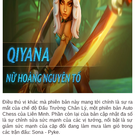
Điều thú vị khác mà phiên bản này mang tới chính là sự ra
mắt của chế độ Đấu Trường Chân Lý, một phiên bản Auto
Chess của Liên Minh. Phần còn lại của bản cập nhật đa số
là sự chỉnh sửa sức mạnh của các vị tướng, nổi bật là sự
giảm sức mạnh của cặp đôi đang làm mưa làm gió trong
các trận đấu: Sona - Pyke.