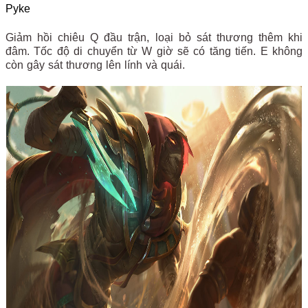
Pyke
Giảm hồi chiêu Q đầu trận, loại bỏ sát thương thêm khi
đâm. Tốc độ di chuyển từ W giờ sẽ có tăng tiến. E không
còn gây sát thương lên lính và quái.