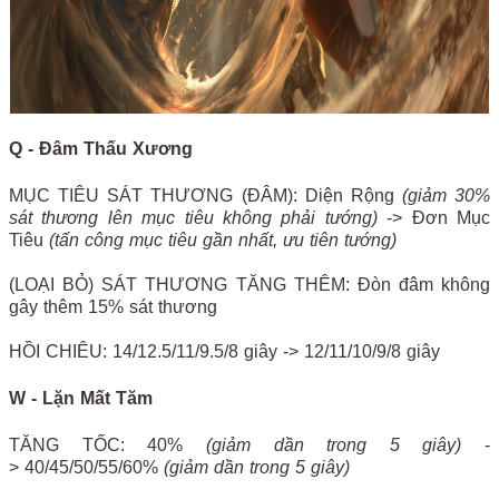
Q - Đâm Thấu Xương
MỤC TIÊU SÁT THƯƠNG (ĐÂM): Diện Rộng
(giảm 30%
sát thương lên mục tiêu không phải tướng)
-> Đơn Mục
Tiêu
(tấn công mục tiêu gần nhất, ưu tiên tướng)
(LOẠI BỎ) SÁT THƯƠNG TĂNG THÊM: Đòn đâm không
gây thêm 15% sát thương
HỒI CHIÊU: 14/12.5/11/9.5/8 giây -> 12/11/10/9/8 giây
W - Lặn Mất Tăm
TĂNG TỐC: 40%
(giảm dần trong 5 giây)
-
> 40/45/50/55/60%
(giảm dần trong 5 giây)