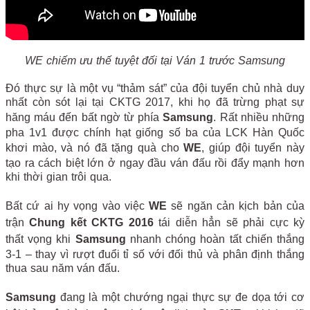
WE chiếm ưu thế tuyệt đối tại Ván 1 trước Samsung
Đó thực sự là một vụ “thảm sát” của đội tuyển chủ nhà duy
nhất còn sót lại tại CKTG 2017, khi họ đã trừng phạt sự
hăng máu đến bất ngờ từ phía
Samsung
. Rất nhiều những
pha 1v1 được chính hạt giống số ba của LCK Hàn Quốc
khơi mào, và nó đã tặng quà cho
WE
, giúp đội tuyển này
tạo ra cách biệt lớn ở ngay đầu ván đấu rồi đẩy mạnh hơn
khi thời gian trôi qua.
Bất cứ ai hy vọng vào việc
WE
sẽ ngăn cản kịch bản của
trận
Chung kết CKTG 2016
tái diễn hẳn sẽ phải cực kỳ
thất vọng khi
Samsung
nhanh chóng hoàn tất chiến thắng
3-1 – thay vì rượt đuổi tỉ số với đối thủ và phân định thắng
thua sau năm ván đấu.
Samsung
đang là một chướng ngại thực sự đe dọa tới cơ