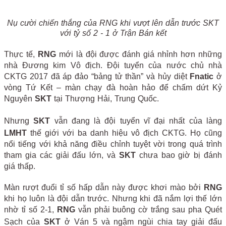
Nụ cười chiến thắng của RNG khi vượt lên dẫn trước SKT
với tỷ số 2 - 1 ở Trận Bán kết
Thực tế,
RNG
mới là đội được đánh giá nhỉnh hơn những
nhà Đương kim Vô địch. Đội tuyển của nước chủ nhà
CKTG 2017 đã áp đảo “bảng tử thần” và hủy diệt
Fnatic
ở
vòng Tứ Kết – màn chạy đà hoàn hảo để chấm dứt Kỷ
Nguyên
SKT
tại Thượng Hải, Trung Quốc.
Nhưng
SKT
vẫn đang là đội tuyển vĩ đại nhất của làng
LMHT
thế giới với ba danh hiệu vô địch CKTG. Họ cũng
nổi tiếng với khả năng điều chỉnh tuyệt vời trong quá trình
tham gia các giải đấu lớn, và
SKT
chưa bao giờ bị đánh
giá thấp.
Màn rượt đuổi tỉ số hấp dẫn này được khơi mào bởi
RNG
khi họ luôn là đội dẫn trước. Nhưng khi đã nắm lợi thế lớn
nhờ tỉ số 2-1,
RNG
vẫn phải buông cờ trắng sau pha Quét
Sạch của
SKT
ở Ván 5 và ngậm ngùi chia tay giải đấu