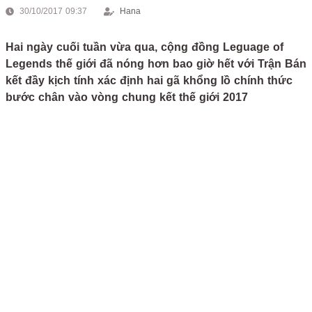
30/10/2017 09:37
Hana
Hai ngày cuối tuần vừa qua, cộng đồng Leguage of
Legends thế giới đã nóng hơn bao giờ hết với Trận Bán
kết đầy kịch tính xác định hai gã khổng lồ chính thức
bước chân vào vòng chung kết thế giới 2017