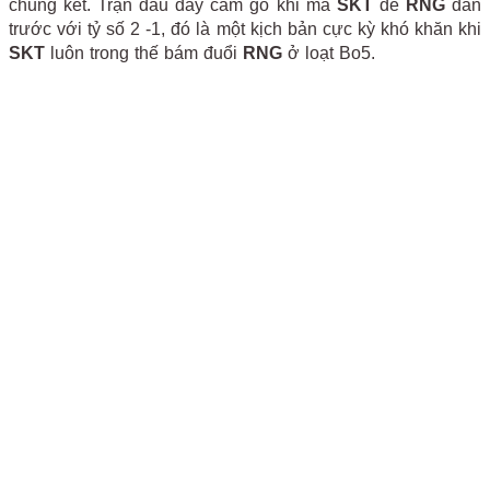
chung kết. Trận đấu đầy cam go khi mà
SKT
để
RNG
dẫn
trước với tỷ số 2 -1, đó là một kịch bản cực kỳ khó khăn khi
SKT
luôn trong thế bám đuổi
RNG
ở loạt Bo5.