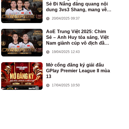
Sẻ Đi Nắng đăng quang nội
dung 3vs3 Shang, mang về
chức vô địch thứ hai cho
20/04/2025 09:37
đoàn AoE Việt Nam
AoE Trung Việt 2025: Chim
Sẻ – Anh Huy tỏa sáng, Việt
Nam giành cúp vô địch đầu
tiên ở thể thức 2vs2 Assyrian
19/04/2025 12:43
Mở cổng đăng ký giải đấu
GPlay Premier League II mùa
13
17/04/2025 10:50