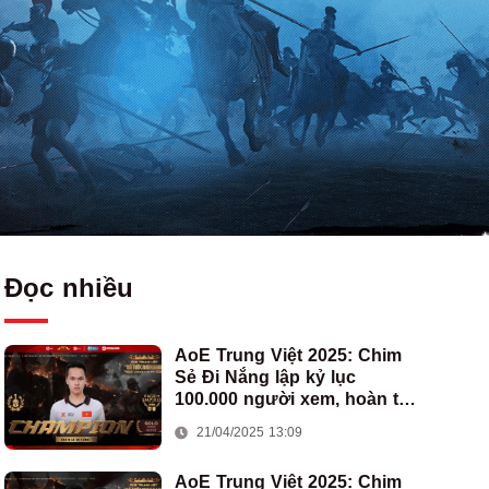
Đọc nhiều
AoE Trung Việt 2025: Chim
Sẻ Đi Nắng lập kỷ lục
100.000 người xem, hoàn tất
cú hat-trick vô địch cho AoE
21/04/2025 13:09
Việt Nam
AoE Trung Việt 2025: Chim