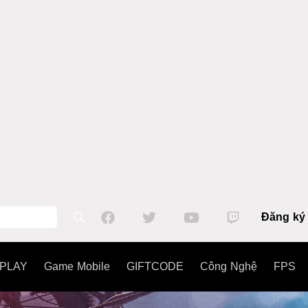
Đăng ký
PLAY
Game Mobile
GIFTCODE
Công Nghệ
FPS