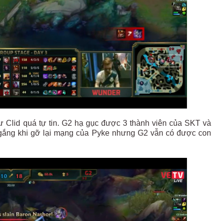
ư Clid quá tự tin. G2 hạ gục được 3 thành viên của SKT và
ố gắng khi gỡ lại mạng của Pyke nhưng G2 vẫn có được con