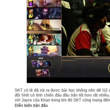
SKT có lẽ đã rút ra được bài học không nên để G2 
đội hình có tính chiến đấu đầu trận tốt hơn rất nhiề
với Jayce của Khan trong khi đó SKT cũng mang đến 
Diễn biến trận đấu