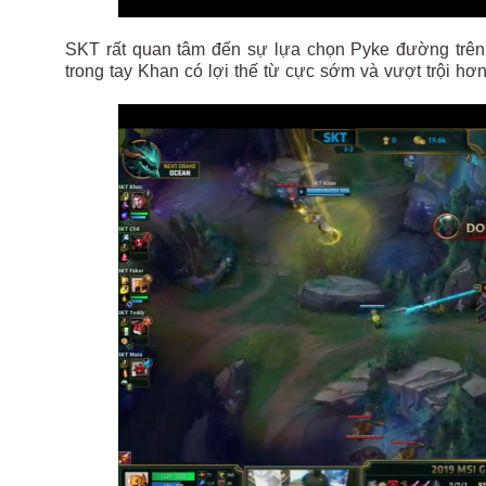
SKT rất quan tâm đến sự lựa chọn Pyke đường trên k
trong tay Khan có lợi thế từ cực sớm và vượt trội h