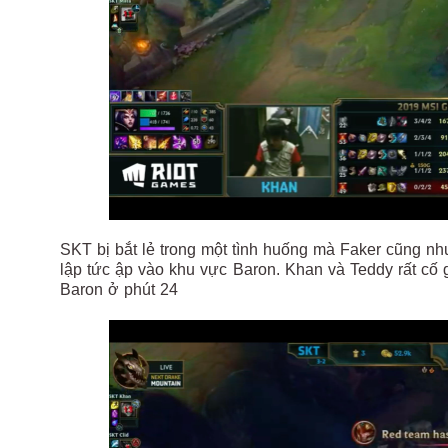
SKT bị bắt lẻ trong một tình huống mà Faker cũng nh
lập tức ập vào khu vực Baron. Khan và Teddy rất c
Baron ở phút 24