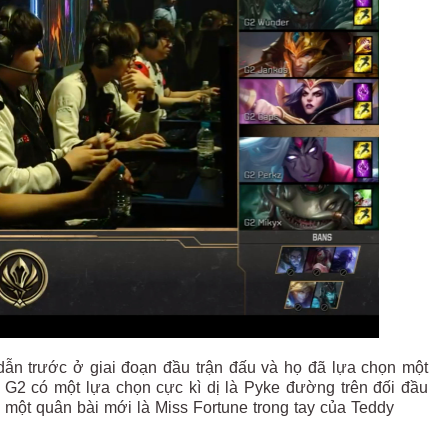
dẫn trước ở giai đoạn đầu trận đấu và họ đã lựa chọn một
u. G2 có một lựa chọn cực kì dị là Pyke đường trên đối đầu
một quân bài mới là Miss Fortune trong tay của Teddy