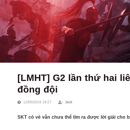
[LMHT] G2 lần thứ hai li
đồng đội
12/05/2019 19:27
Jack
SKT có vẻ vẫn chưa thể tìm ra được lời giải cho b