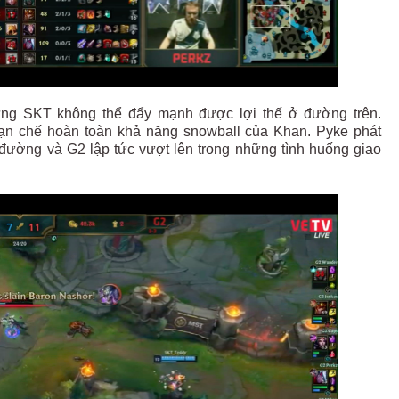
nhưng SKT không thể đẩy mạnh được lợi thế ở đường trên.
hạn chế hoàn toàn khả năng snowball của Khan. Pyke phát
đường và G2 lập tức vượt lên trong những tình huống giao