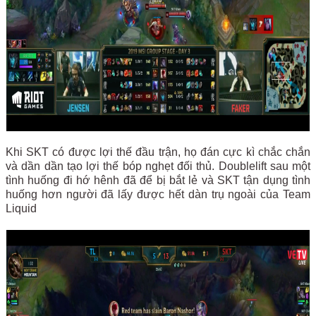
Khi SKT có được lợi thế đầu trận, họ đán cực kì chắc chắn
và dần dần tạo lợi thế bóp nghẹt đối thủ. Doublelift sau một
tình huống đi hớ hênh đã để bị bắt lẻ và SKT tận dụng tình
huống hơn người đã lấy được hết dàn trụ ngoài của Team
Liquid