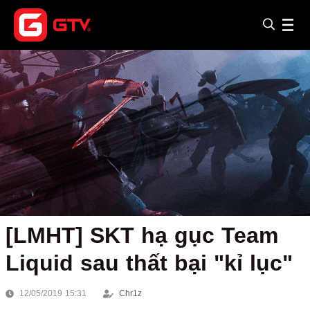
[LMHT] SKT hạ gục Team
Liquid sau thất bại "kỉ lục"
12/05/2019 15:31
Chr1z