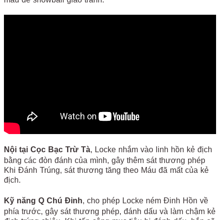
Nội tại Cọc Bạc Trừ Tà
, Locke nhắm vào linh hồn kẻ địch
bằng các đòn đánh của mình, gây thêm sát thương phép
Khi Đánh Trúng, sát thương tăng theo Máu đã mất của kẻ
địch.
Kỹ năng Q Chú Đinh
, cho phép Locke ném Đinh Hồn về
phía trước, gây sát thương phép, đánh dấu và làm chậm kẻ