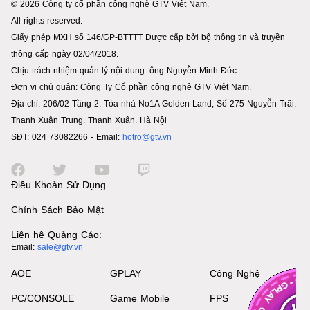
© 2026 Công ty cổ phần công nghệ GTV Việt Nam.
All rights reserved.
Giấy phép MXH số 146/GP-BTTTT Được cấp bởi bộ thông tin và truyền
thông cấp ngày 02/04/2018.
Chịu trách nhiệm quản lý nội dung: ông Nguyễn Minh Đức.
Đơn vị chủ quản: Công Ty Cổ phần công nghệ GTV Việt Nam.
Địa chỉ: 206/02 Tầng 2, Tòa nhà No1A Golden Land, Số 275 Nguyễn Trãi,
Thanh Xuân Trung. Thanh Xuân. Hà Nội
SĐT: 024 73082266 - Email:
hotro@gtv.vn
Điều Khoản Sử Dụng
Chính Sách Bảo Mật
Liên hệ Quảng Cáo:
Email:
sale@gtv.vn
AOE
GPLAY
Công Nghệ
PC/CONSOLE
Game Mobile
FPS