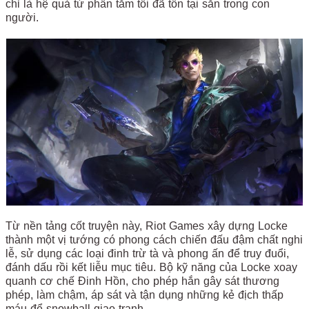
chỉ là hệ quả từ phần tăm tối đã tồn tại sẵn trong con
người.
Từ nền tảng cốt truyện này, Riot Games xây dựng Locke
thành một vị tướng có phong cách chiến đấu đậm chất nghi
lễ, sử dụng các loại đinh trừ tà và phong ấn để truy đuổi,
đánh dấu rồi kết liễu mục tiêu. Bộ kỹ năng của Locke xoay
quanh cơ chế Đinh Hồn, cho phép hắn gây sát thương
phép, làm chậm, áp sát và tận dụng những kẻ địch thấp
máu để snowball giao tranh.