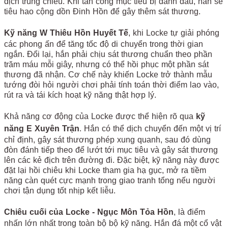
địch trúng chiêu. Khi tấn công mục tiêu bị đánh dấu, hắn sẽ
tiêu hao cộng dồn Đinh Hồn để gây thêm sát thương.
Kỹ năng W Thiêu Hồn Huyết Tế
, khi Locke tự giải phóng
các phong ấn để tăng tốc độ di chuyển trong thời gian
ngắn. Đổi lại, hắn phải chịu sát thương chuẩn theo phần
trăm máu mỗi giây, nhưng có thể hồi phục một phần sát
thương đã nhận. Cơ chế này khiến Locke trở thành mẫu
tướng đòi hỏi người chơi phải tính toán thời điểm lao vào,
rút ra và tái kích hoạt kỹ năng thật hợp lý.
Khả năng cơ động của Locke được thể hiện rõ qua
kỹ
năng E Xuyên Trận
. Hắn có thể dịch chuyển đến một vị trí
chỉ định, gây sát thương phép xung quanh, sau đó dùng
đòn đánh tiếp theo để lướt tới mục tiêu và gây sát thương
lên các kẻ địch trên đường đi. Đặc biệt, kỹ năng này được
đặt lại hồi chiêu khi Locke tham gia hạ gục, mở ra tiềm
năng càn quét cực mạnh trong giao tranh tổng nếu người
chơi tận dụng tốt nhịp kết liễu.
Chiêu cuối của Locke - Ngục Môn Tỏa Hồn
, là điểm
nhấn lớn nhất trong toàn bộ bộ kỹ năng. Hắn đá một cổ vật