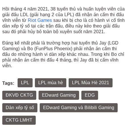
Hồi tháng 4 năm 2021, 38 tuyển thủ và huấn luyện viên của
giải đấu LDL (giải hạng 2 của LPL) đã nhận án cấm thi đấu
vĩnh viễn từ
Riot Games
sau khi bị cho là có hành vi cố tình
dàn xếp tỷ số tại các trận đấu, điều này kéo theo giải đấu
sau đó phải hủy bỏ toàn bộ xuyên suốt năm 2021.
Đáng kể nhất phải là trường hợp hai tuyển thủ Jay (LGD
Gaming) và Bo (FunPlus Phoenix) phải nhận án cấm thi
đấu do những hành vi dàn xếp khác nhau. Trong khi Bo chỉ
phải nhận án cấm thi đấu 4 tháng, thì Jay đã bị cấm vĩnh
viễn.
LPL
LPL mùa hè
LPL Mùa Hè 2021
Tags:
ĐKVĐ CKTG
EDward Gaming
EDG
Dàn xếp tỷ số
EDward Gaming và Bilibili Gaming
CKTG LMHT