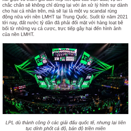
chắc chắn sẽ không chỉ dừng lại với án xử lý hình sự dành
cho hai cá nhân trên, mà sẽ lại là một vụ scandal rúng
động nữa với nền LMHT tại Trung Quốc. Suốt từ năm 2021
tới nay, đất nước tỷ dân đã phải đối mặt với hàng loạt bê
bối từ những vụ cá cược, trực tiếp gây hại đến hình ảnh
của nền LMHT.
LPL dù thành công ở các giải đấu quốc tế, nhưng lại liên
tục dính phốt cá độ, bán độ triền miên