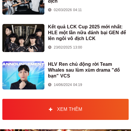
địch
02/03/2026 04:11
Kết quả LCK Cup 2025 mới nhất:
HLE một lần nữa đánh bại GEN để
lên ngôi vô địch LCK
23/02/2025 13:00
HLV Ren chủ động rời Team
Whales sau lùm xùm drama "đố
bạn" VCS
14/06/2024 04:19
XEM THÊM