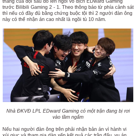
thắng của đội sau đó lên ngôi vô địch EDward Gaming
trước Bilibili Gaming 2 - 1. Theo thông báo từ phía cảnh sát
thì nếu có đầy đủ bằng chứng buộc tội thì 2 người đàn ông
này có thể nhận án cao nhất là ngồi tù 10 năm.
Nhà ĐKVĐ LPL EDward Gaming có một trận đang bị rơi
vào tầm ngắm
Nếu hai người đàn ông trên phải nhận bản án vì hành vi
xúi giục và tham gia dàn xếp kết quả các trận đấu, vụ án