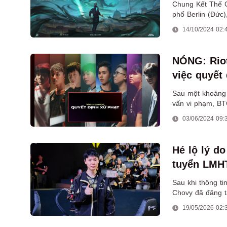
Chung Kết Thế Gi
phố Berlin (Đức
Thụy Sĩ sẽ diễn r
14/10/2024 02:
NÓNG: Riot
việc quyết
Sau một khoảng t
vấn vi phạm, BT
bị cấm thi đấu t
03/06/2024 09:
Hé lộ lý d
tuyển LMH
Sau khi thông t
Chovy đã đăng t
19/05/2026 02: