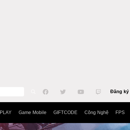
Đăng ký
PLAY
Game Mobile
GIFTCODE
Công Nghệ
FPS