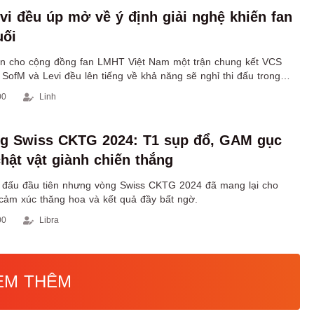
vi đều úp mở về ý định giải nghệ khiến fan
uối
ến cho cộng đồng fan LMHT Việt Nam một trận chung kết VCS
SofM và Levi đều lên tiếng về khả năng sẽ nghỉ thi đấu trong
00
Linh
ng Swiss CKTG 2024: T1 sụp đổ, GAM gục
hật vật giành chiến thắng
i đấu đầu tiên nhưng vòng Swiss CKTG 2024 đã mang lại cho
cảm xúc thăng hoa và kết quả đầy bất ngờ.
00
Libra
EM THÊM