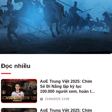
Đọc nhiều
AoE Trung Việt 2025: Chim
Sẻ Đi Nắng lập kỷ lục
100.000 người xem, hoàn tất
cú hat-trick vô địch cho AoE
21/04/2025 13:09
Việt Nam
AoE Trung Việt 2025: Chim