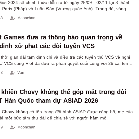
ới 2024 sẽ chính thức diễn ra từ ngày 25/09 - 02/11 tại 3 thành
), Paris (Pháp) và Luân Đôn (Vương quốc Anh). Trong đó, vòng
a từ 03/10 - 13/10 tại Paris.
48
Moonchan
 Games đưa ra thông báo quan trọng về
 định xử phạt các đội tuyển VCS
hời gian dài tạm đình chỉ và điều tra các tuyển thủ VCS về nghi
C VCS cùng Riot đã đưa ra phán quyết cuối cùng với 26 cái tên
ừ 6 tháng cho tới vĩnh viễn.
33
Vân
o khiến Chovy không thể góp mặt trong đội
T Hàn Quốc tham dự ASIAD 2026
in Chovy không có tên trong đội hình ASIAD được công bố, mẹ của
ải một bức tâm thư dài để chia sẻ với người hâm mộ.
39
Moonchan