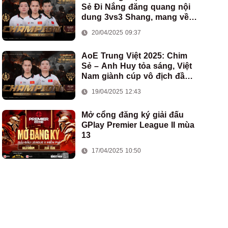
Sẻ Đi Nắng đăng quang nội
dung 3vs3 Shang, mang về
chức vô địch thứ hai cho
20/04/2025 09:37
đoàn AoE Việt Nam
AoE Trung Việt 2025: Chim
Sẻ – Anh Huy tỏa sáng, Việt
Nam giành cúp vô địch đầu
tiên ở thể thức 2vs2 Assyrian
19/04/2025 12:43
Mở cổng đăng ký giải đấu
GPlay Premier League II mùa
13
17/04/2025 10:50