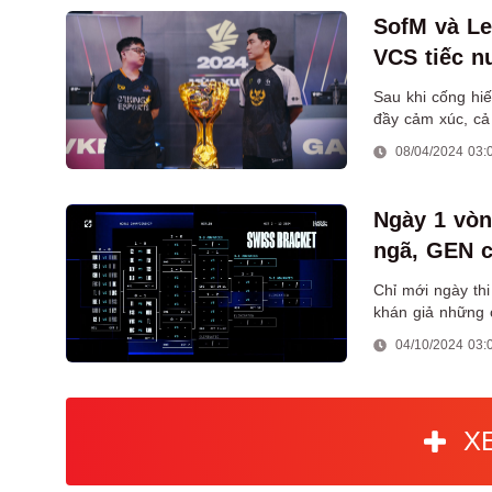
SofM và Le
VCS tiếc n
Sau khi cống hi
đầy cảm xúc, cả 
thời gian tới.
08/04/2024 03:
Ngày 1 vò
ngã, GEN c
Chỉ mới ngày th
khán giả những 
04/10/2024 03:
X