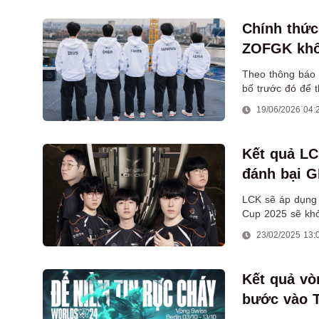
Chính thức
ZOFGK khôn
Theo thông báo 
bố trước đó để
19/06/2026 04:
Kết quả LC
đánh bại G
LCK sẽ áp dụng 
Cup 2025 sẽ khở
hàng đầu Hàn Q
23/02/2025 13:
Kết quả vò
bước vào T