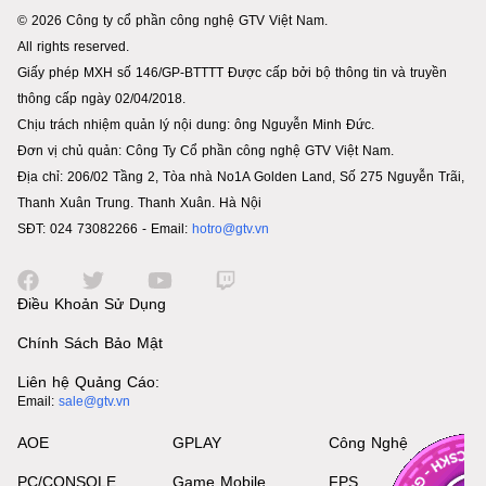
© 2026 Công ty cổ phần công nghệ GTV Việt Nam.
All rights reserved.
Giấy phép MXH số 146/GP-BTTTT Được cấp bởi bộ thông tin và truyền
thông cấp ngày 02/04/2018.
Chịu trách nhiệm quản lý nội dung: ông Nguyễn Minh Đức.
Đơn vị chủ quản: Công Ty Cổ phần công nghệ GTV Việt Nam.
Địa chỉ: 206/02 Tầng 2, Tòa nhà No1A Golden Land, Số 275 Nguyễn Trãi,
Thanh Xuân Trung. Thanh Xuân. Hà Nội
SĐT: 024 73082266 - Email:
hotro@gtv.vn
Điều Khoản Sử Dụng
Chính Sách Bảo Mật
Liên hệ Quảng Cáo:
Email:
sale@gtv.vn
AOE
GPLAY
Công Nghệ
PC/CONSOLE
Game Mobile
FPS