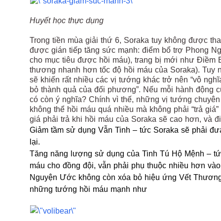
Huyết học thực dụng
Trong tiền mùa giải thứ 6, Soraka tuy không được tha
được gián tiếp tăng sức mạnh: điểm bổ trợ Phong N
cho mục tiêu được hồi máu), trang bị mới như Điềm B
thương nhanh hơn tốc độ hồi máu của Soraka). Tuy n
sẽ khiến rất nhiều các vị tướng khác trở nên “vô nghĩ
bỏ thành quả của đối phương”. Nếu mỗi hành động củ
có còn ý nghĩa? Chính vì thế, những vị tướng chuyên
không thể hồi máu quá nhiều mà không phải “trả giá” 
giá phải trả khi hồi máu của Soraka sẽ cao hơn, và đ
Giảm tầm sử dụng Vẫn Tinh – tức Soraka sẽ phải đư
lại.
Tăng năng lượng sử dụng của Tinh Tú Hộ Mệnh – tứ
máu cho đồng đội, vẫn phải phụ thuộc nhiều hơn và
Nguyện Ước không còn xóa bỏ hiệu ứng Vết Thương S
những tướng hồi máu mạnh như