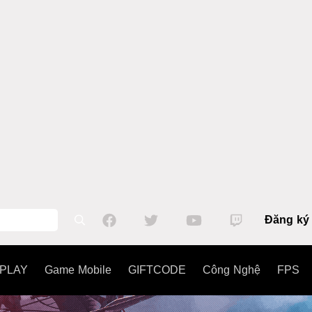
Đăng ký
PLAY
Game Mobile
GIFTCODE
Công Nghệ
FPS