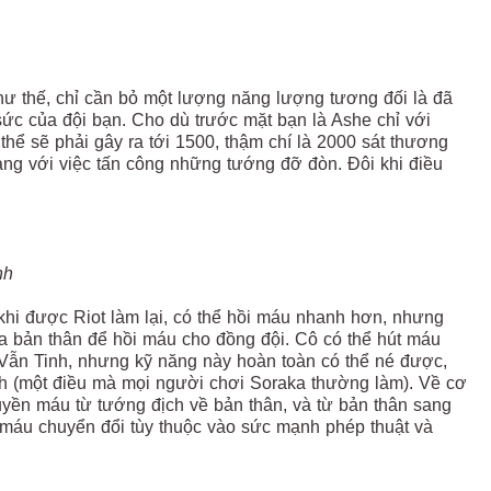
hư thế, chỉ cần bỏ một lượng năng lượng tương đối là đã
sức của đội bạn. Cho dù trước mặt bạn là Ashe chỉ với
thể sẽ phải gây ra tới 1500, thậm chí là 2000 sát thương
ang với việc tấn công những tướng đỡ đòn. Đôi khi điều
nh
hi được Riot làm lại, có thể hồi máu nhanh hơn, nhưng
a bản thân để hồi máu cho đồng đội. Cô có thể hút máu
Vẫn Tinh, nhưng kỹ năng này hoàn toàn có thể né được,
ch (một điều mà mọi người chơi Soraka thường làm). Về cơ
uyền máu từ tướng địch về bản thân, và từ bản thân sang
 máu chuyển đổi tùy thuộc vào sức mạnh phép thuật và