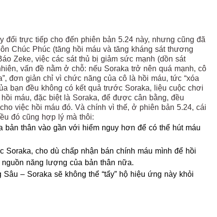
y đổi trực tiếp cho đến phiên bản 5.24 này, nhưng cũng đã
gôn Chúc Phúc (tăng hồi máu và tăng kháng sát thương
áo Zeke, việc các sát thủ bị giảm sức mạnh (dồn sát
hiên, vấn đề nằm ở chỗ: nếu Soraka trở nên quá mạnh, cô
a”, đơn giản chỉ vì chức năng của cô là hồi máu, tức “xóa
a bạn đều không có kết quả trước Soraka, liệu cuộc chơi
 hồi máu, đặc biệt là Soraka, để được cân bằng, đều
cho việc hồi máu đó. Và chính vì thế, ở phiên bản 5.24, cái
iều đó cũng hợp lý mà thôi:
a bản thân vào gần với hiểm nguy hơn để có thể hút máu
c Soraka, cho dù chấp nhận bán chính máu mình để hồi
o nguồn năng lượng của bản thân nữa.
âu – Soraka sẽ không thể “tẩy” hộ hiệu ứng này khỏi