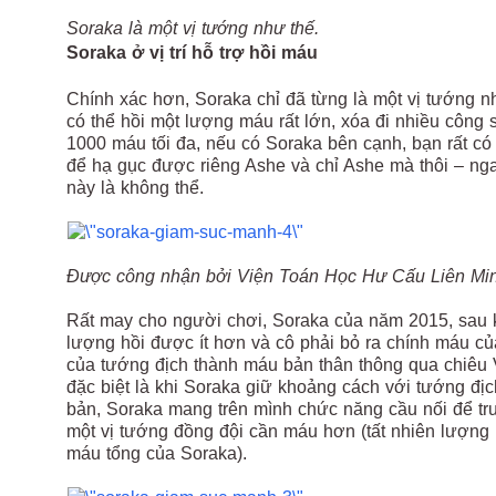
Soraka là một vị tướng như thế.
Soraka ở vị trí hỗ trợ hồi máu
Chính xác hơn, Soraka chỉ đã từng là một vị tướng n
có thể hồi một lượng máu rất lớn, xóa đi nhiều công 
1000 máu tối đa, nếu có Soraka bên cạnh, bạn rất có 
để hạ gục được riêng Ashe và chỉ Ashe mà thôi – ng
này là không thể.
Được công nhận bởi Viện Toán Học Hư Cấu Liên Mi
Rất may cho người chơi, Soraka của năm 2015, sau k
lượng hồi được ít hơn và cô phải bỏ ra chính máu củ
của tướng địch thành máu bản thân thông qua chiêu 
đặc biệt là khi Soraka giữ khoảng cách với tướng đị
bản, Soraka mang trên mình chức năng cầu nối để tr
một vị tướng đồng đội cần máu hơn (tất nhiên lượng
máu tổng của Soraka).