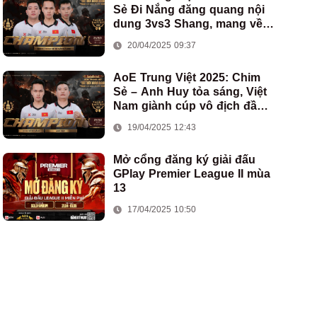
Sẻ Đi Nắng đăng quang nội
dung 3vs3 Shang, mang về
chức vô địch thứ hai cho
20/04/2025 09:37
đoàn AoE Việt Nam
AoE Trung Việt 2025: Chim
Sẻ – Anh Huy tỏa sáng, Việt
Nam giành cúp vô địch đầu
tiên ở thể thức 2vs2 Assyrian
19/04/2025 12:43
Mở cổng đăng ký giải đấu
GPlay Premier League II mùa
13
17/04/2025 10:50