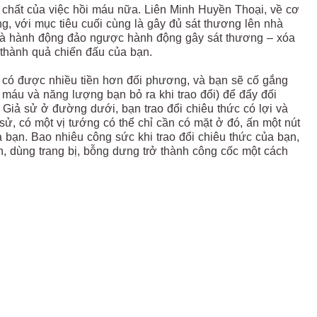
 chất của việc hồi máu nữa. Liên Minh Huyền Thoại, về cơ
g, với mục tiêu cuối cùng là gây đủ sát thương lên nhà
 là hành động đảo ngược hành động gây sát thương – xóa
 thành quả chiến đấu của bạn.
à có được nhiều tiền hơn đối phương, và bạn sẽ cố gắng
ố máu và năng lượng bạn bỏ ra khi trao đổi) để đẩy đối
 Giả sử ở đường dưới, bạn trao đổi chiêu thức có lợi và
ử, có một vị tướng có thể chỉ cần có mặt ở đó, ấn một nút
a bạn. Bao nhiêu công sức khi trao đổi chiêu thức của bạn,
ển, dùng trang bị, bỗng dưng trở thành công cốc một cách