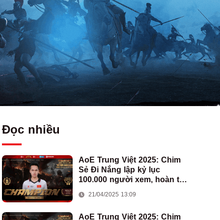
Đọc nhiều
AoE Trung Việt 2025: Chim
Sẻ Đi Nắng lập kỷ lục
100.000 người xem, hoàn tất
cú hat-trick vô địch cho AoE
21/04/2025 13:09
Việt Nam
AoE Trung Việt 2025: Chim