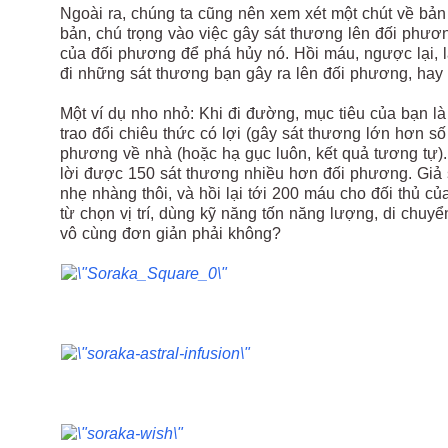
Ngoài ra, chúng ta cũng nên xem xét một chút về bản
bản, chú trọng vào việc gây sát thương lên đối phươn
của đối phương để phá hủy nó. Hồi máu, ngược lại,
đi những sát thương bạn gây ra lên đối phương, hay
Một ví dụ nho nhỏ: Khi đi đường, mục tiêu của bạn l
trao đổi chiêu thức có lợi (gây sát thương lớn hơn s
phương về nhà (hoặc hạ gục luôn, kết quả tương tự).
lời được 150 sát thương nhiều hơn đối phương. Giả s
nhẹ nhàng thôi, và hồi lại tới 200 máu cho đối thủ củ
từ chọn vị trí, dùng kỹ năng tốn năng lượng, di chuy
vô cùng đơn giản phải không?