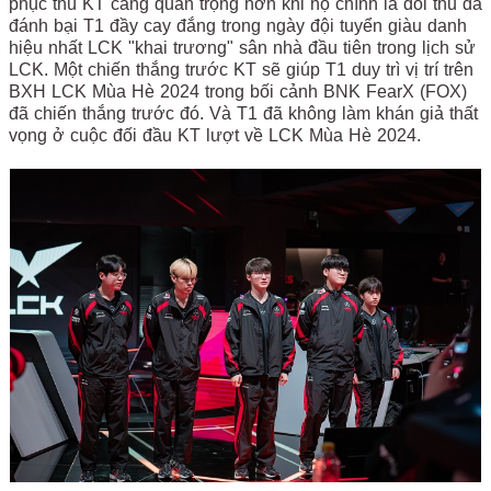
phục thù KT càng quan trọng hơn khi họ chính là đối thủ đã
đánh bại T1 đầy cay đắng trong ngày đội tuyển giàu danh
hiệu nhất LCK "khai trương" sân nhà đầu tiên trong lịch sử
LCK. Một chiến thắng trước KT sẽ giúp T1 duy trì vị trí trên
BXH LCK Mùa Hè 2024 trong bối cảnh BNK FearX (FOX)
đã chiến thắng trước đó. Và T1 đã không làm khán giả thất
vọng ở cuộc đối đầu KT lượt về LCK Mùa Hè 2024.