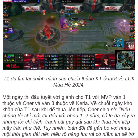
T1 đã tìm lại chính mình sau chiến thắng KT ở lượt về LCK
Mùa Hè 2024.
Một ngày thi đấu tuyệt vời giành cho T1 với MVP ván 1
thuộc về Oner và ván 3 thuộc về Keria. Về chuỗi ngày khó
khăn của T1 sau khi để thua liên tiếp, Oner chia sẻ:
"Nếu
chúng tôi chỉ mới thi đấu với nhau 1, 2 năm, có lẽ đã xảy ra
những lời chỉ trích, tranh cãi gay gắt sau khi thua liên tiếp
mấy trận như thế. Tuy nhiên, toàn đội đã gắn bó với nhau
một thời gian dài nên hiểu rõ năng lực và có niềm tin sẽ trở