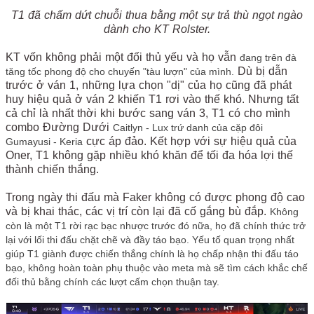
T1 đã chấm dứt chuỗi thua bằng một sự trả thù ngọt ngào
dành cho KT Rolster.
KT vốn không phải một đối thủ yếu và họ vẫn
đang trên đà
Dù bị dẫn
tăng tốc phong độ cho chuyến "tàu lượn" của mình.
trước ở ván 1, những lựa chọn "dị" của họ cũng đã phát
huy hiệu quả ở ván 2 khiến T1 rơi vào thế khó. Nhưng tất
cả chỉ là nhất thời khi bước sang ván 3, T1 có cho mình
combo Đường Dưới
Caitlyn - Lux trứ danh của cặp đôi
cực áp đảo. Kết hợp với sự hiệu quả của
Gumayusi - Keria
Oner, T1 không gặp nhiều khó khăn để tối đa hóa lợi thế
thành chiến thắng.
Trong ngày thi đấu mà Faker không có được phong độ cao
và bị khai thác, các vị trí còn lại đã cố gắng bù đắp.
Không
còn là một T1 rời rạc bạc nhược trước đó nữa, họ đã chính thức trở
lại với lối thi đấu chặt chẽ và đầy táo bạo. Yếu tố quan trọng nhất
giúp T1 giành được chiến thắng chính là họ chấp nhận thi đấu táo
bạo, không hoàn toàn phụ thuộc vào meta mà sẽ tìm cách khắc chế
đối thủ bằng chính các lượt cấm chọn thuận tay.