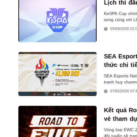
Lịch thi đ
KeSPA Cup chính 
song cùng với L
05/08/2026 01:
SEA Esport
thức chi t
SEA Esports Nat
tranh huy chương
hoặc 1 đội tuyển
07/05/2026 07:
Kết quả Ro
vé tham d
Vòng loại EWC 2
đội tuyển sẽ tra