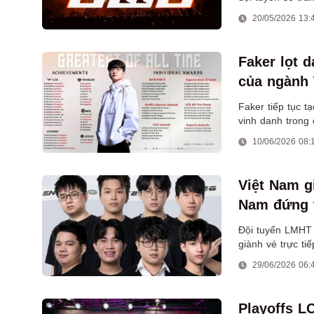
20/05/2026 13:
Faker lọt 
của ngành
Faker tiếp tục t
vinh danh trong
2026.
10/06/2026 08:
Việt Nam g
Nam đứng t
Đội tuyển LMHT 
giành vé trực t
một cột mốc đán
29/06/2026 06:
Playoffs L