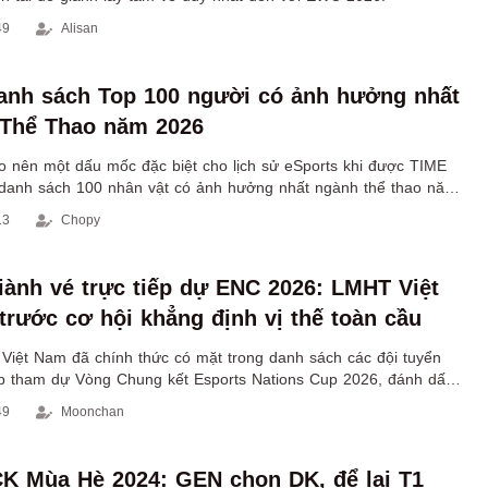
49
Alisan
danh sách Top 100 người có ảnh hưởng nhất
 Thể Thao năm 2026
ạo nên một dấu mốc đặc biệt cho lịch sử eSports khi được TIME
 danh sách 100 nhân vật có ảnh hưởng nhất ngành thể thao năm
13
Chopy
iành vé trực tiếp dự ENC 2026: LMHT Việt
rước cơ hội khẳng định vị thế toàn cầu
Việt Nam đã chính thức có mặt trong danh sách các đội tuyển
iếp tham dự Vòng Chung kết Esports Nations Cup 2026, đánh dấu
g chú ý của nền LMHT nước nhà trên bản đồ eSports quốc tế.
49
Moonchan
CK Mùa Hè 2024: GEN chọn DK, để lại T1