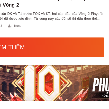
i Vòng 2
 của DK và T1 trước FOX và KT, hai cặp đấu của Vòng 2 Playoffs
 đã được xác định. Từ vòng này các đội sẽ thi đấu theo thể
g nhánh thua.
53
Trung
EM THÊM