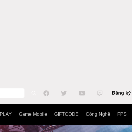
Đăng ký
PLAY
Game Mobile
GIFTCODE
Công Nghệ
FPS