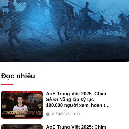
Đọc nhiều
AoE Trung Việt 2025: Chim
Sẻ Đi Nắng lập kỷ lục
100.000 người xem, hoàn tất
cú hat-trick vô địch cho AoE
21/04/2025 13:09
Việt Nam
AoE Trung Việt 2025: Chim