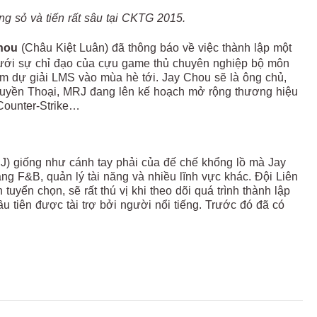
g sỏ và tiến rất sâu tại CKTG 2015.
hou
(Châu Kiệt Luân) đã thông báo về việc thành lập một
Dưới sự chỉ đạo của cựu game thủ chuyên nghiệp bộ môn
am dự giải LMS vào mùa hè tới. Jay Chou sẽ là ông chủ,
Huyền Thoại, MRJ đang lên kế hoạch mở rộng thương hiệu
 Counter-Strike…
J) giống như cánh tay phải của đế chế khổng lồ mà Jay
g F&B, quản lý tài năng và nhiều lĩnh vực khác. Đội Liên
uyển chọn, sẽ rất thú vị khi theo dõi quá trình thành lập
u tiên được tài trợ bởi người nổi tiếng. Trước đó đã có