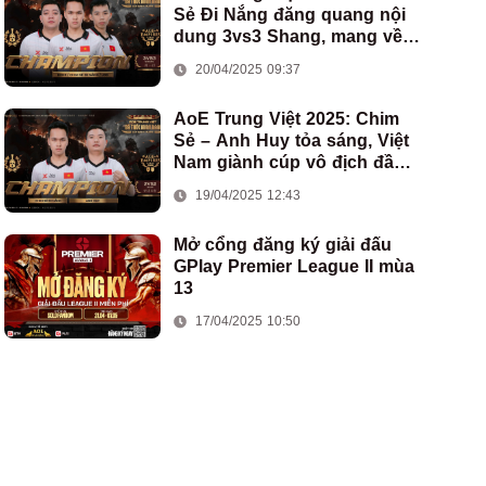
Sẻ Đi Nắng đăng quang nội
dung 3vs3 Shang, mang về
chức vô địch thứ hai cho
20/04/2025 09:37
đoàn AoE Việt Nam
AoE Trung Việt 2025: Chim
Sẻ – Anh Huy tỏa sáng, Việt
Nam giành cúp vô địch đầu
tiên ở thể thức 2vs2 Assyrian
19/04/2025 12:43
Mở cổng đăng ký giải đấu
GPlay Premier League II mùa
13
17/04/2025 10:50