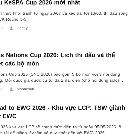
ấu KeSPA Cup 2026 mới nhất
thức khởi tranh từ ngày 20/07 và kéo dài tới 18/08, thi đấu song
CK Round 3-5.
06
Chopy
s Nations Cup 2026: Lịch thi đấu và thể
iết các bộ môn
ions Cup 2026 (SNC 2026) bao gồm 5 bộ môn với 9 nội dung
. Mỗi quốc gia được cử tối đa 2 đại diện (cho nội dung solo)
 (cho nội dung đồng đội).
40
Moonchan
ad to EWC 2026 - Khu vực LCP: TSW giành
ự EWC
026 khu vực LCP sẽ chính thức diễn ra từ ngày 05/05/2026. 8
nh tài để giành lấy tấm vé duy nhất đến với EWC 2026.