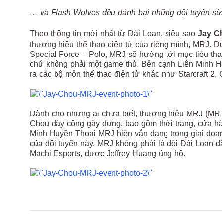
… và Flash Wolves đều đánh bại những đội tuyển sừn
Theo thông tin mới nhất từ Đài Loan, siêu sao
Jay C
thương hiệu thể thao điện tử của riêng mình, MRJ. 
Special Force – Polo, MRJ sẽ hướng tới mục tiêu th
chứ không phải một game thủ. Bên cạnh Liên Minh 
ra các bộ môn thể thao điện tử khác như Starcraft 2,
Dành cho những ai chưa biết, thương hiệu MRJ (MR 
Chou dày công gây dựng, bao gồm thời trang, cửa hàn
Minh Huyền Thoại MRJ hiện vẫn đang trong giai đoạn t
của đội tuyển này. MRJ không phải là đội Đài Loan đầ
Machi Esports, được Jeffrey Huang ủng hộ.