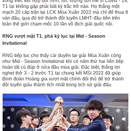
trong việc kết hợp đội hình, lực lượng sứt mẻ vì Covid - 19,
T1 lại không gặp phải bất kỳ trắc trở nào. Họ thắng một
mạch 20 cặp trận tại LCK Mùa Xuân 2022 mà chỉ để thua 8
ván đấu, qua đó trở thành đội tuyển LMHT đầu tiên trên
toàn thế giới chạm mốc 10 lần vô địch giải quốc nội.
RNG vượt mặt T1, phá kỷ lục tại Mid - Season
Invitational
RNG tiếp tục cho thấy cái duyên tại giải Mùa Xuân cũng
như Mid - Season Invitational khi có năm thứ hai liên tiếp
hoàn tất cú đúp ở nửa đầu mùa giải. Đặc biệt, thắng lợi
nghẹt thở 3 - 2 trước T1 tại chung kết MSI 2022 đã giúp
Binh đoàn Hoàng gia vượt mặt chính đối thủ để trở thành
đội tuyển giàu thành tích nhất trong lịch sử giải đấu.