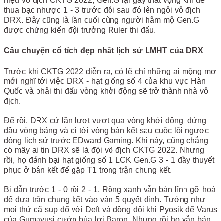
hiệu vô địch CKTG 2022, Gen.G lại gây thất vọng khi để
thua bạc nhược 1 - 3 trước đội sau đó lên ngôi vô địch
DRX. Đây cũng là lần cuối cùng người hâm mộ Gen.G
được chứng kiến đội trưởng Ruler thi đấu.
Câu chuyện cổ tích đẹp nhất lịch sử LMHT của DRX
Trước khi CKTG 2022 diễn ra, có lẽ chỉ những ai mộng mơ
mới nghĩ tới việc DRX - hạt giống số 4 của khu vực Hàn
Quốc và phải thi đấu vòng khởi động sẽ trở thành nhà vô
địch.
Để rồi, DRX cứ lần lượt vượt qua vòng khởi động, đứng
đầu vòng bảng và đi tới vòng bán kết sau cuộc lội ngược
dòng lịch sử trước EDward Gaming. Khi này, cũng chẳng
có mấy ai tin DRX sẽ là đội vô địch CKTG 2022. Nhưng
rồi, họ đánh bại hạt giống số 1 LCK Gen.G 3 - 1 đầy thuyết
phục ở bán kết để gặp T1 trong trận chung kết.
Bị dẫn trước 1 - 0 rồi 2 - 1, Rồng xanh vẫn bản lĩnh gỡ hoà
để đưa trận chung kết vào ván 5 quyết định. Tưởng như
mọi thứ đã sụp đổ với Deft và đồng đội khi Pyosik để Varus
của Gumayusi cướp bùa lợi Baron. Nhưng rồi họ vẫn bản