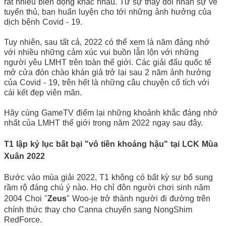
rất nhiều biến động khác nhau. Từ sự thay đổi nhân sự về
tuyển thủ, ban huấn luyện cho tới những ảnh hưởng của
dịch bệnh Covid - 19.
Tuy nhiên, sau tất cả, 2022 có thể xem là năm đáng nhớ
với nhiều những cảm xúc vui buồn lẫn lộn với những
người yêu LMHT trên toàn thế giới. Các giải đấu quốc tế
mở cửa đón chào khán giả trở lại sau 2 năm ảnh hưởng
của Covid - 19, trên hết là những câu chuyện cổ tích với
cái kết đẹp viên mãn.
Hãy cùng GameTV điểm lại những khoảnh khắc đáng nhớ
nhất của LMHT thế giới trong năm 2022 ngay sau đây.
T1 lập kỷ lục bất bại "vô tiền khoáng hậu" tại LCK Mùa
Xuân 2022
Bước vào mùa giải 2022, T1 không có bất kỳ sự bổ sung
rầm rộ đáng chú ý nào. Họ chỉ đôn người chơi sinh năm
2004 Choi "
Zeus
" Woo-je trở thành người đi đường trên
chính thức thay cho Canna chuyển sang NongShim
RedForce.