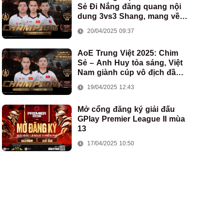
Sẻ Đi Nắng đăng quang nội
dung 3vs3 Shang, mang về
chức vô địch thứ hai cho
20/04/2025 09:37
đoàn AoE Việt Nam
AoE Trung Việt 2025: Chim
Sẻ – Anh Huy tỏa sáng, Việt
Nam giành cúp vô địch đầu
tiên ở thể thức 2vs2 Assyrian
19/04/2025 12:43
Mở cổng đăng ký giải đấu
GPlay Premier League II mùa
13
17/04/2025 10:50