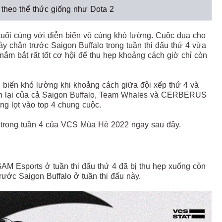
heo thể thức giống như Dota 2
ối cùng với diễn biến vô cùng khó lường. Cuộc đua cho
sảy chân trước Saigon Buffalo trong tuần thi đấu thứ 4 vừa
nắm bắt rất tốt cơ hội để thu hẹp khoảng cách giờ chỉ còn
 biến khó lường khi khoảng cách giữa đội xếp thứ 4 và
u còn lại của cả Saigon Buffalo, Team Whales và CERBERUS
ùng lọt vào top 4 chung cuộc.
 trong tuần 4 của VCS Mùa Hè 2022 ngay sau đây.
AM Esports ở tuần thi đấu thứ 4 đã bị thu hẹp xuống còn
rước Saigon Buffalo ở tuần thi đấu này.