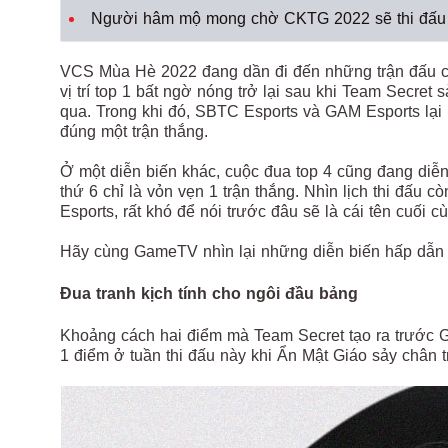
Người hâm mộ mong chờ CKTG 2022 sẽ thi đấu t
VCS Mùa Hè 2022 đang dần đi đến những trận đấu cu
vị trí top 1 bất ngờ nóng trở lại sau khi Team Secret 
qua. Trong khi đó, SBTC Esports và GAM Esports lại 
đúng một trận thắng.
Ở một diễn biến khác, cuộc đua top 4 cũng đang diễn
thứ 6 chỉ là vỏn vẹn 1 trận thắng. Nhìn lịch thi đấ
Esports, rất khó để nói trước đâu sẽ là cái tên cuối c
Hãy cùng GameTV nhìn lại những diễn biến hấp dẫn
Đua tranh kịch tính cho ngôi đầu bảng
Khoảng cách hai điểm mà Team Secret tạo ra trước G
1 điểm ở tuần thi đấu này khi Ẩn Mật Giáo sảy chân t