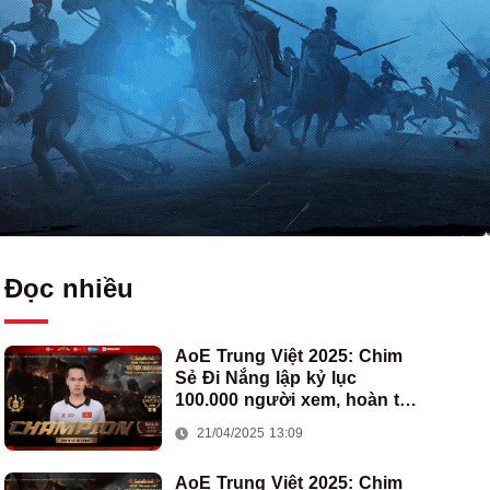
Đọc nhiều
AoE Trung Việt 2025: Chim
Sẻ Đi Nắng lập kỷ lục
100.000 người xem, hoàn tất
cú hat-trick vô địch cho AoE
21/04/2025 13:09
Việt Nam
AoE Trung Việt 2025: Chim