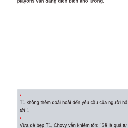
playoffs vẫn đang diễn biến khó lường.
T1 không thèm đoái hoài đến yêu cầu của người hâm
tới 1
Vừa đè bẹp T1, Chovy vẫn khiêm tốn: "Sẽ là quá tự 