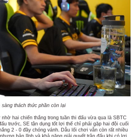
 sàng thách thức phần còn lại
 nhờ hai chiến thắng trong tuần thi đấu vừa qua là SBTC
ấu trước, SE tận dụng tốt lợi thế chỉ phải gặp hai đội cuối
hắng 2 - 0 đầy chóng vánh. Dẫu lối chơi vẫn còn rất nhiều
hưng bản lĩnh và khả năng giải quyết trận đấu khi có lợi