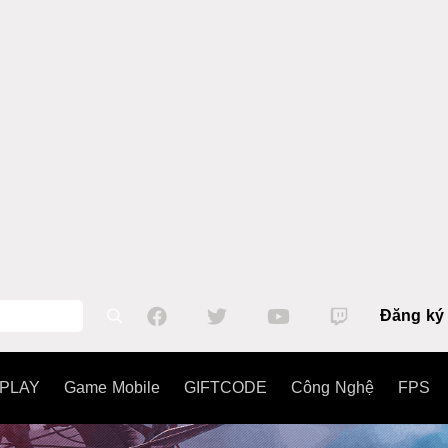
Đăng ký
PLAY
Game Mobile
GIFTCODE
Công Nghệ
FPS