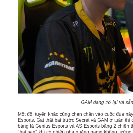
GAM đang trở lại và sẵn
Một đội tuyển khác cũng chen chân vào cuộc đua này
Esports. Gạt thất bại trước Secret và GAM ở tuần thi đ
bảng là Genius Esports và AS Esports bằng 2 chiến t
"hạt sạn" khi có nhiều pha quăng game không tưởng n