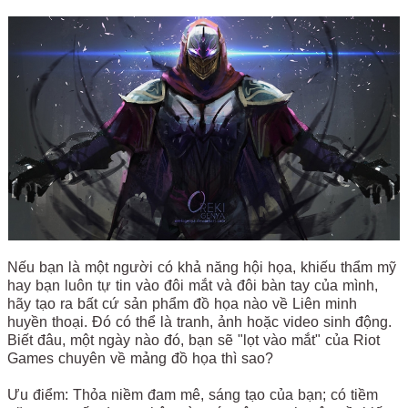
Nếu bạn là một người có khả năng hội họa, khiếu thẩm mỹ
hay bạn luôn tự tin vào đôi mắt và đôi bàn tay của mình,
hãy tạo ra bất cứ sản phẩm đồ họa nào về Liên minh
huyền thoại. Đó có thể là tranh, ảnh hoặc video sinh động.
Biết đâu, một ngày nào đó, bạn sẽ "lọt vào mắt" của Riot
Games chuyên về mảng đồ họa thì sao?
Ưu điểm: Thỏa niềm đam mê, sáng tạo của bạn; có tiềm