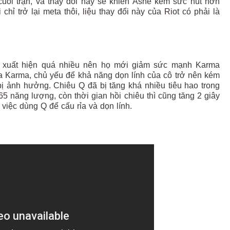
cuối trận, và thay đổi này sẽ khiến Ashe kém sức hút hơn
ỉ trở lại meta thôi, liệu thay đổi này của Riot có phải là
ủ xuất hiện quá nhiều nên họ mới giảm sức mạnh Karma
 Karma, chủ yếu để khả năng dọn lính của cô trở nên kém
ị ảnh hưởng. Chiêu Q đã bị tăng khá nhiều tiêu hao trong
65 năng lượng, còn thời gian hồi chiêu thì cũng tăng 2 giây
việc dùng Q để cấu rỉa và dọn lính.