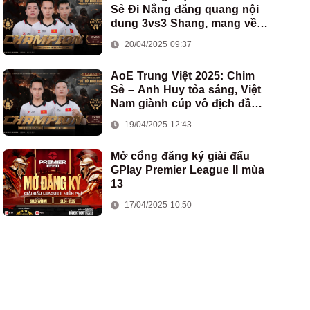
Sẻ Đi Nắng đăng quang nội
dung 3vs3 Shang, mang về
chức vô địch thứ hai cho
20/04/2025 09:37
đoàn AoE Việt Nam
AoE Trung Việt 2025: Chim
Sẻ – Anh Huy tỏa sáng, Việt
Nam giành cúp vô địch đầu
tiên ở thể thức 2vs2 Assyrian
19/04/2025 12:43
Mở cổng đăng ký giải đấu
GPlay Premier League II mùa
13
17/04/2025 10:50