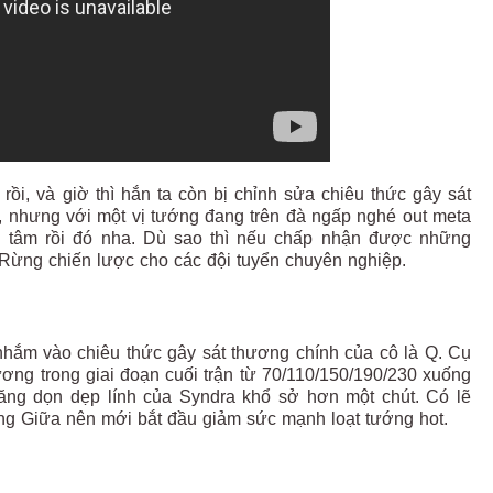
ồi, và giờ thì hắn ta còn bị chỉnh sửa chiêu thức gây sát
, nhưng với một vị tướng đang trên đà ngấp nghé out meta
n tâm rồi đó nha. Dù sao thì nếu chấp nhận được những
 Rừng chiến lược cho các đội tuyển chuyên nghiệp.
i nhắm vào chiêu thức gây sát thương chính của cô là Q. Cụ
ương trong giai đoạn cuối trận từ
70/110/150/190/230
xuống
năng dọn dẹp lính của Syndra khổ sở hơn một chút. Có lẽ
g Giữa nên mới bắt đầu giảm sức mạnh loạt tướng hot.