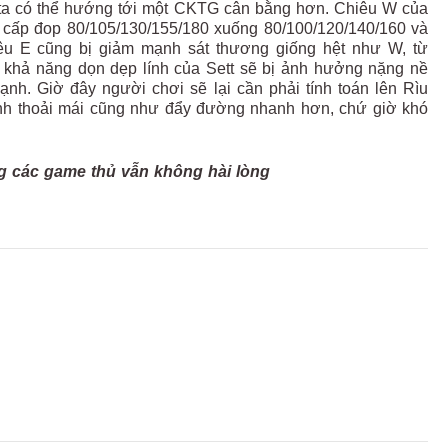
g ta có thể hướng tới một CKTG cân bằng hơn. Chiêu W của
g cấp đop
80/105/130/155/180
xuống
80/100/120/140/160 và
êu E cũng bị giảm mạnh sát thương giống hệt như W, từ
 khả năng dọn dẹp lính của Sett sẽ bị ảnh hưởng nặng nề
ạnh. Giờ đây người chơi sẽ lại cần phải tính toán lên Rìu
ính thoải mái cũng như đẩy đường nhanh hơn, chứ giờ khó
ưng các game thủ vẫn không hài lòng