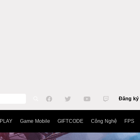
Đăng ký
PLAY
Game Mobile
GIFTCODE
Công Nghệ
FPS