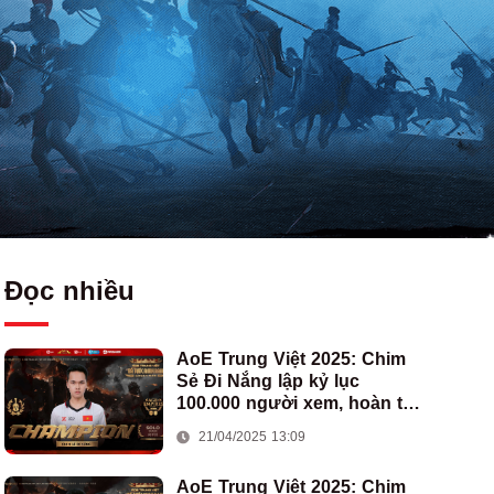
Đọc nhiều
AoE Trung Việt 2025: Chim
Sẻ Đi Nắng lập kỷ lục
100.000 người xem, hoàn tất
cú hat-trick vô địch cho AoE
21/04/2025 13:09
Việt Nam
AoE Trung Việt 2025: Chim