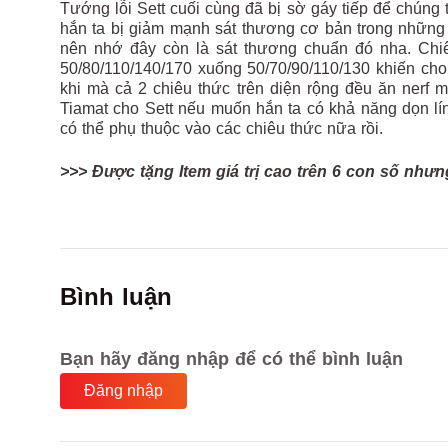
Tướng lỗi Sett cuối cùng đã bị sờ gáy tiếp để chún
hắn ta bị giảm mạnh sát thương cơ bản trong nhữn
nên nhớ đây còn là sát thương chuẩn đó nha. Chi
50/80/110/140/170
xuống 50/70/90/110/130 khiến cho
khi mà cả 2 chiêu thức trên diện rộng đều ăn nerf m
Tiamat cho Sett nếu muốn hắn ta có khả năng dọn l
có thể phụ thuộc vào các chiêu thức nữa rồi.
>>> Được tặng Item giá trị cao trên 6 con số nh
Bình luận
Bạn hãy đăng nhập để có thể bình luận
Đăng nhập