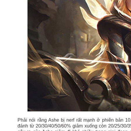
Phải nói rằng Ashe bị nerf rất mạnh ở phiên bản 10
đánh từ
20/30/40/50/60%
giảm xuống còn
20/25/30/3