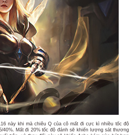
.16 này khi mà chiêu Q của cô mất đi cực kì nhiều tốc độ
5/40%. Mất đi 20% tốc độ đánh sẽ khiến lượng sát thương