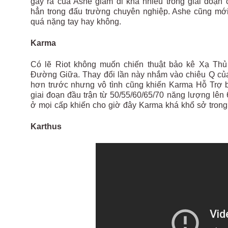
gây ra của Ashe giảm đi khá nhiều trong giai đoạn 
hẳn trong đấu trường chuyên nghiệp. Ashe cũng mới ch
quá nặng tay hay không.
Karma
Có lẽ Riot không muốn chiến thuật bảo kê Xạ Th
Đường Giữa. Thay đổi lần này nhắm vào chiêu Q của
hơn trước nhưng vô tình cũng khiến Karma Hỗ Trợ b
giai đoạn đầu trận từ
50/55/60/65/70 năng lượng
lên
ở mọi cấp khiến cho giờ đây Karma khá khổ sở trong 
Karthus