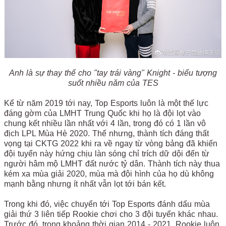
Anh là sự thay thế cho "tay trái vàng" Knight - biểu tượng
suốt nhiều năm của TES
Kể từ năm 2019 tới nay, Top Esports luôn là một thế lực
đáng gờm của LMHT Trung Quốc khi họ là đội lọt vào
chung kết nhiều lần nhất với 4 lần, trong đó có 1 lần vô
địch LPL Mùa Hè 2020. Thế nhưng, thành tích đáng thất
vọng tại CKTG 2022 khi ra về ngay từ vòng bảng đã khiến
đội tuyển này hứng chịu làn sóng chỉ trích dữ dội đến từ
người hâm mộ LMHT đất nước tỷ dân. Thành tích này thua
kém xa mùa giải 2020, mùa mà đội hình của họ dù không
mạnh bằng nhưng ít nhất vẫn lọt tới bán kết.
Trong khi đó, việc chuyển tới Top Esports đánh dấu mùa
giải thứ 3 liên tiếp Rookie chơi cho 3 đội tuyển khác nhau.
Trước đó, trong khoảng thời gian 2014 - 2021, Rookie luôn