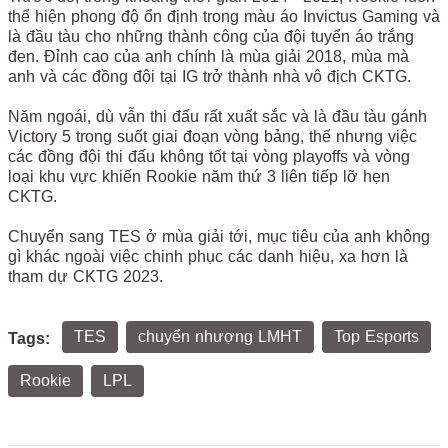
thể hiện phong độ ổn định trong màu áo Invictus Gaming và
là đầu tàu cho những thành công của đội tuyển áo trắng
đen. Đỉnh cao của anh chính là mùa giải 2018, mùa mà
anh và các đồng đội tại IG trở thành nhà vô địch CKTG.
Năm ngoái, dù vẫn thi đấu rất xuất sắc và là đầu tàu gánh
Victory 5 trong suốt giai đoạn vòng bảng, thế nhưng việc
các đồng đội thi đấu không tốt tại vòng playoffs và vòng
loại khu vực khiến Rookie năm thứ 3 liên tiếp lỡ hẹn
CKTG.
Chuyển sang TES ở mùa giải tới, mục tiêu của anh không
gì khác ngoài việc chinh phục các danh hiệu, xa hơn là
tham dự CKTG 2023.
TES
chuyển nhượng LMHT
Top Esports
Tags:
Rookie
LPL