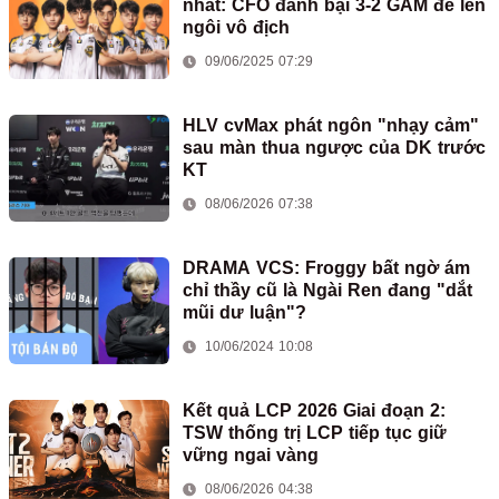
nhất: CFO đánh bại 3-2 GAM để lên
ngôi vô địch
09/06/2025 07:29
HLV cvMax phát ngôn "nhạy cảm"
sau màn thua ngược của DK trước
KT
08/06/2026 07:38
DRAMA VCS: Froggy bất ngờ ám
chỉ thầy cũ là Ngài Ren đang "dắt
mũi dư luận"?
10/06/2024 10:08
Kết quả LCP 2026 Giai đoạn 2:
TSW thống trị LCP tiếp tục giữ
vững ngai vàng
08/06/2026 04:38