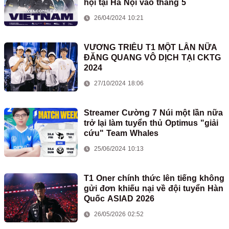
hội tại Hà Nội vào tháng 5
26/04/2024 10:21
VƯƠNG TRIỀU T1 MỘT LẦN NỮA
ĐĂNG QUANG VÔ DỊCH TẠI CKTG
2024
27/10/2024 18:06
Streamer Cường 7 Núi một lần nữa
trở lại làm tuyển thủ Optimus "giải
cứu" Team Whales
25/06/2024 10:13
T1 Oner chính thức lên tiếng không
gửi đơn khiếu nại về đội tuyển Hàn
Quốc ASIAD 2026
26/05/2026 02:52