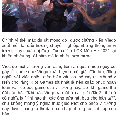
Chính vì thế, mặc dù rất mong đợi được chứng kiến Viego
xuất hiện tại đấu trường chuyên nghiệp, nhưng thông tin vị
tướng này chuẩn bị được "unban" ở LCK Mùa Hè 2021 lại
khiến nhiều người hâm mộ lo nhiều hơn mừng.
Việc để một vị tướng vẫn đang tiềm ẩn quá nhiều nguy cơ
gây lỗi game như Viego xuất hiện ở một giải đấu lớn, đồng
nghĩa với việc nhiều diễn biến xấu có thể xảy ra. Một số ý
kiến cho rằng Riot Games tốt nhất là nên khắc phục hoàn
toàn vấn đề bug game của vị tướng này. Bởi khi game thủ
đặt câu hỏi: "Khi nào Viego ra mắt ở các giải đấu?", thì nó
có nghĩa là "Khi nào thì các ông sửa hết bug cho hắn ta?",
chứ không mang ý nghĩa thúc giục Riot cho phép vị tướng
này được mang ra thi đấu bất chấp những sự bất cập của
hắn.