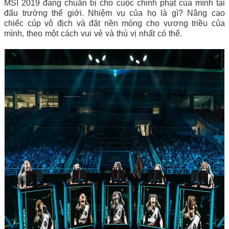
MSI 2019 đang chuẩn bị cho cuộc chinh phạt của mình tại
đấu trường thế giới. Nhiệm vụ của họ là gì? Nâng cao
chiếc cúp vô địch và đặt nền móng cho vương triều của
mình, theo một cách vui vẻ và thú vị nhất có thể.