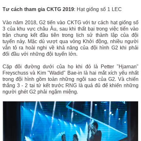
Tư cách tham gia CKTG 2019
: Hạt giống số 1 LEC
Vào năm 2018, G2 tiến vào CKTG với tư cách hạt giống số
3 của khu vực châu Âu, sau khi thất bại trong việc tiến vào
trận chung kết đầu tiên trong lịch sử thành lập của đội
tuyển này. Mặc dù vượt qua vòng Khởi động, nhiều người
vẫn tỏ ra hoài nghi về khả năng của đội hình G2 khi phải
đối đầu với những đội tuyển lớn.
Cặp đôi đường dưới của họ khi đó là Petter "Hjarnan"
Freyschuss và Kim "Wadid" Bae-in là hai mắt xích yếu nhất
trong đội hình gồm toàn những ngôi sao của G2. Và chiến
thắng 3 - 2 tại tứ kết trước RNG là quá đủ để khiến những
người ghét G2 phải ngậm miệng.