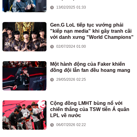
13/02/2025 01:33
Gen.G LoL tiếp tục vướng phải
"kiếp nạn media" khi gây tranh cãi
với danh xưng "World Champions"
02/07/2024 01:00
Một hành động của Faker khiến
đồng đội lẫn fan đều hoang mang
29/05/2026 02:25
Cộng đồng LMHT bùng nổ với
chiến thắng của TSW tiễn Á quân
LPL về nước
06/07/2026 02:22