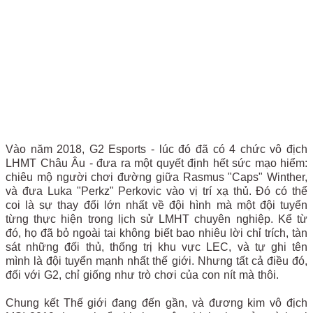
Vào năm 2018, G2 Esports - lúc đó đã có 4 chức vô địch
LHMT Châu Âu - đưa ra một quyết định hết sức mạo hiểm:
chiêu mộ người chơi đường giữa Rasmus "Caps" Winther,
và đưa Luka "Perkz" Perkovic vào vị trí xạ thủ. Đó có thể
coi là sự thay đổi lớn nhất về đội hình mà một đội tuyển
từng thực hiện trong lịch sử LMHT chuyên nghiệp. Kể từ
đó, họ đã bỏ ngoài tai không biết bao nhiêu lời chỉ trích, tàn
sát những đối thủ, thống trị khu vực LEC, và tự ghi tên
mình là đội tuyển mạnh nhất thế giới. Nhưng tất cả điều đó,
đối với G2, chỉ giống như trò chơi của con nít mà thôi.
Chung kết Thế giới đang đến gần, và đương kim vô địch