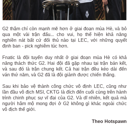
G2 thậm chí còn mạnh mẽ hơn ở giai đoạn mùa Hè, và bỏ
qua một vài trận đấu... cho vui, họ thể hiện khả năng
nghiền nát bất cứ đối thủ nào tại LEC, với những quyết
định ban - pick nghiêm túc hơn.
Fnatic là đội tuyển duy nhất ở giai đoạn mùa Hè có khả
năng thách thức G2. Hai đội đã gặp nhau tại trận bán kết,
và sau đó là trận chung kết. Cả hai trận đều kéo dài đến
ván thứ năm, và G2 đã là đội giành được chiến thắng.
Sau khi bảo vệ thành công chức vô định LEC, cũng như
lần đầu vô địch MSI, CKTG là đích đến cuối cùng trên hành
trình chinh phục sự vĩ đại của G2. Và dĩ nhiên, kết quả mà
người hâm mộ mong đợi ở G2 không gì khác ngoài chức
vô địch thế giới.
Theo Hotspawn