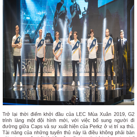
Trở lại thời điểm khởi đầu của LEC Mùa Xuân 2019, G2
trình làng một đội hình mới, với việc bổ sung người đi
đường giữa Caps và sự xuất hiện của Perkz ở vị trí xạ thủ.
Tài năng của những tuyển thủ này là điều không phải bàn