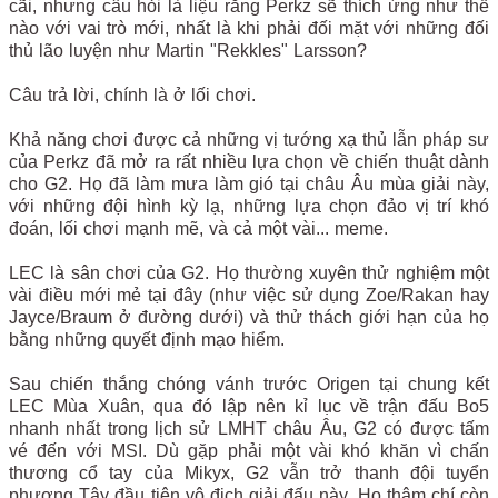
cãi, nhưng câu hỏi là liệu rằng Perkz sẽ thích ứng như thế
nào với vai trò mới, nhất là khi phải đối mặt với những đối
thủ lão luyện như Martin "Rekkles" Larsson?
Câu trả lời, chính là ở lối chơi.
Khả năng chơi được cả những vị tướng xạ thủ lẫn pháp sư
của Perkz đã mở ra rất nhiều lựa chọn về chiến thuật dành
cho G2. Họ đã làm mưa làm gió tại châu Âu mùa giải này,
với những đội hình kỳ lạ, những lựa chọn đảo vị trí khó
đoán, lối chơi mạnh mẽ, và cả một vài... meme.
LEC là sân chơi của G2. Họ thường xuyên thử nghiệm một
vài điều mới mẻ tại đây (như việc sử dụng Zoe/Rakan hay
Jayce/Braum ở đường dưới) và thử thách giới hạn của họ
bằng những quyết định mạo hiểm.
Sau chiến thắng chóng vánh trước Origen tại chung kết
LEC Mùa Xuân, qua đó lập nên kỉ lục về trận đấu Bo5
nhanh nhất trong lịch sử LMHT châu Âu, G2 có được tấm
vé đến với MSI. Dù gặp phải một vài khó khăn vì chấn
thương cổ tay của Mikyx, G2 vẫn trở thanh đội tuyển
phương Tây đầu tiên vô địch giải đấu này. Họ thậm chí còn