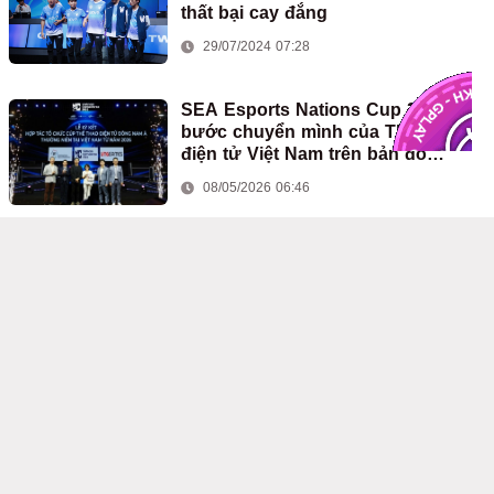
thất bại cay đắng
29/07/2024 07:28
SEA Esports Nations Cup 2026 và
bước chuyển mình của Thể thao
điện tử Việt Nam trên bản đồ
eSports quốc tế
08/05/2026 06:46
Chovy tiết lộ tình trạng chấn
thương của bản thân sau Vòng
Bảng LCK 2026 Round 1-2
01/06/2026 06:23
'Quái vật thiên tài' Keria chính thức
gia hạn hợp đồng với T1 thêm 3
năm
27/04/2026 01:16