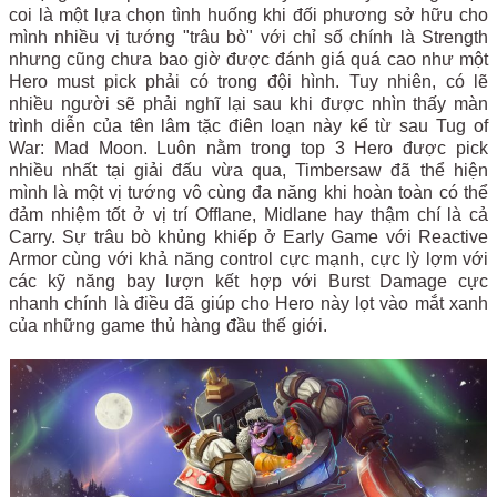
coi là một lựa chọn tình huống khi đối phương sở hữu cho
mình nhiều vị tướng "trâu bò" với chỉ số chính là Strength
nhưng cũng chưa bao giờ được đánh giá quá cao như một
Hero must pick phải có trong đội hình. Tuy nhiên, có lẽ
nhiều người sẽ phải nghĩ lại sau khi được nhìn thấy màn
trình diễn của tên lâm tặc điên loạn này kể từ sau Tug of
War: Mad Moon. Luôn nằm trong top 3 Hero được pick
nhiều nhất tại giải đấu vừa qua, Timbersaw đã thể hiện
mình là một vị tướng vô cùng đa năng khi hoàn toàn có thể
đảm nhiệm tốt ở vị trí Offlane, Midlane hay thậm chí là cả
Carry. Sự trâu bò khủng khiếp ở Early Game với Reactive
Armor cùng với khả năng control cực mạnh, cực lỳ lợm với
các kỹ năng bay lượn kết hợp với Burst Damage cực
nhanh chính là điều đã giúp cho Hero này lọt vào mắt xanh
của những game thủ hàng đầu thế giới.