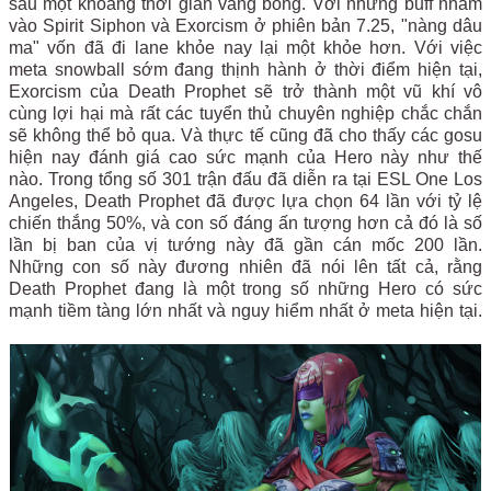
sau một khoảng thời gian vắng bóng. Với những buff nhắm
vào Spirit Siphon và Exorcism ở phiên bản 7.25, "nàng dâu
ma" vốn đã đi lane khỏe nay lại một khỏe hơn. Với việc
meta snowball sớm đang thịnh hành ở thời điểm hiện tại,
Exorcism của Death Prophet sẽ trở thành một vũ khí vô
cùng lợi hại mà rất các tuyển thủ chuyên nghiệp chắc chắn
sẽ không thể bỏ qua. Và thực tế cũng đã cho thấy các gosu
hiện nay đánh giá cao sức mạnh của Hero này như thế
nào. Trong tổng số 301 trận đấu đã diễn ra tại ESL One Los
Angeles, Death Prophet đã được lựa chọn 64 lần với tỷ lệ
chiến thắng 50%, và con số đáng ấn tượng hơn cả đó là số
lần bị ban của vị tướng này đã gần cán mốc 200 lần.
Những con số này đương nhiên đã nói lên tất cả, rằng
Death Prophet đang là một trong số những Hero có sức
mạnh tiềm tàng lớn nhất và nguy hiểm nhất ở meta hiện tại.