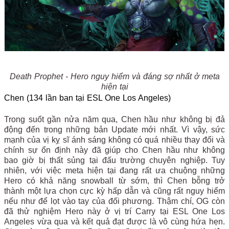
Death Prophet - Hero nguy hiểm và đáng sợ nhất ở meta
hiện tại
Chen (134 lần ban tại ESL One Los Angeles)
Trong suốt gần nửa năm qua, Chen hầu như không bị đả
động đến trong những bản Update mới nhất. Vì vậy, sức
mạnh của vị kỵ sĩ ánh sáng không có quá nhiều thay đổi và
chính sự ổn định này đã giúp cho Chen hầu như không
bao giờ bị thất sủng tại đấu trường chuyên nghiệp. Tuy
nhiên, với việc meta hiện tại đang rất ưa chuộng những
Hero có khả năng snowball từ sớm, thì Chen bỗng trở
thành một lựa chọn cực kỳ hấp dẫn và cũng rất nguy hiểm
nếu như để lọt vào tay của đối phương. Thậm chí, OG còn
đã thử nghiệm Hero này ở vị trí Carry tại ESL One Los
Angeles vừa qua và kết quả đạt được là vô cùng hứa hẹn.