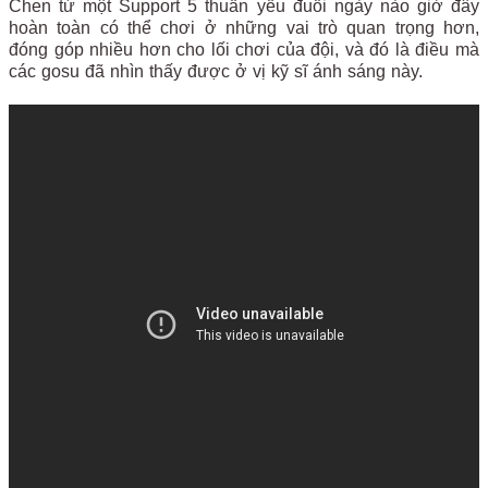
Chen từ một Support 5 thuần yếu đuối ngày nào giờ đây
hoàn toàn có thể chơi ở những vai trò quan trọng hơn,
đóng góp nhiều hơn cho lối chơi của đội, và đó là điều mà
các gosu đã nhìn thấy được ở vị kỹ sĩ ánh sáng này.