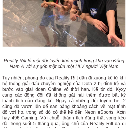
Reality Rift là một đội tuyển khá mạnh trong khu vực Đông
Nam Á với sự góp mặt của một HLV người Việt Nam
Tuy nhiên, phong độ của Reality Rift dần đi xuống kể từ khi
hệ thống giải đấu chuyên nghiệp của Dota 2 bị đình trệ và
bước vào giai đoạn Online vô thời hạn. Kể từ đó, Kyxy
cùng các đồng đội đã không gặt hái thêm được bất kỳ
thành tích nào đáng kể. Ngay cả những đội tuyển Tier 2
cũng đã vươn lên để san bằng khoảng cách về mặt trình
độ với họ, trong số đó có thể kể đến Neon eSports, Xctn
hay 496 Gaming. Với chuỗi thành tích đáng thất vọng kéo
dài trong suốt 5 tháng qua, ông chủ của Reality Rift đã đi