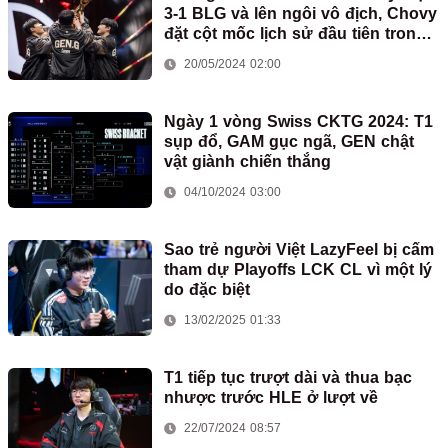
3-1 BLG và lên ngôi vô địch, Chovy
đặt cột mốc lịch sử đầu tiên trong
sự nghiệp
20/05/2024 02:00
Ngày 1 vòng Swiss CKTG 2024: T1
sụp đổ, GAM gục ngã, GEN chật
vật giành chiến thắng
04/10/2024 03:00
Sao trẻ người Việt LazyFeel bị cấm
tham dự Playoffs LCK CL vì một lý
do đặc biệt
13/02/2025 01:33
T1 tiếp tục trượt dài và thua bạc
nhược trước HLE ở lượt về
22/07/2024 08:57