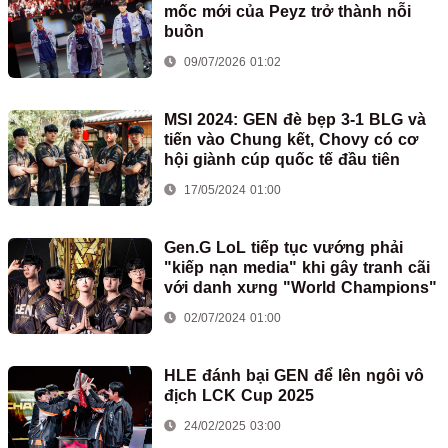
mốc mới của Peyz trở thành nỗi
buồn
09/07/2026 01:02
MSI 2024: GEN đè bẹp 3-1 BLG và
tiến vào Chung kết, Chovy có cơ
hội giành cúp quốc tế đầu tiên
17/05/2024 01:00
Gen.G LoL tiếp tục vướng phải
"kiếp nạn media" khi gây tranh cãi
với danh xưng "World Champions"
02/07/2024 01:00
HLE đánh bại GEN để lên ngôi vô
địch LCK Cup 2025
24/02/2025 03:00