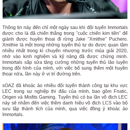
Thông tin này đến chỉ một ngày sau khi đội tuyển Immortals
được cho là đã chiến thắng trong "cuộc chiến kim tiền" để
giành được huyền thoại đi rừng Jake "Xmithie" Puchero.
Xmithie là một trong những tuyển thủ tự do được quan tâm
nhiều nhất trong kì chuyển nhượng trước mùa giải 2020,
nhờ vào kinh nghiệm và kỹ năng đã được chứng minh.
Immortals sắp sửa tăng cường những tuyển thủ lão luyện
trong đội hình của mình, với việc bổ sung thêm một huyền
thoại nữa, lần này ở vị trí đường trên.
sOAZ đã khoác áo nhiều đội tuyển thành công tại khu vực
LEC trong sự nghiệp thi đấu của mình, bao gồm Fnatic,
Origen và Misfits Gaming. Tuyển thủ có ba lần vô địch LEC
này sẽ nhắm đến việc thêm danh hiệu vô địch LCS vào bộ
sưu tập thành tích của mình, qua việc đồng ý khoác áo
Immortals.