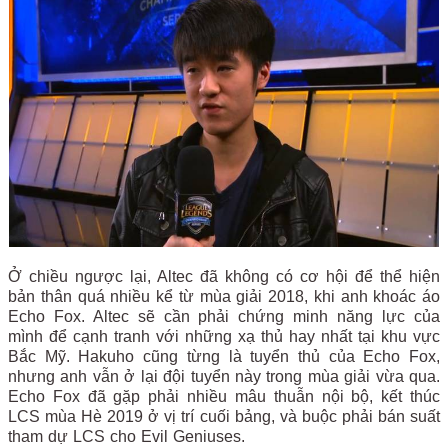
Ở chiều ngược lại, Altec đã không có cơ hội để thể hiện
bản thân quá nhiều kể từ mùa giải 2018, khi anh khoác áo
Echo Fox. Altec sẽ cần phải chứng minh năng lực của
mình để cạnh tranh với những xạ thủ hay nhất tại khu vực
Bắc Mỹ. Hakuho cũng từng là tuyển thủ của Echo Fox,
nhưng anh vẫn ở lại đội tuyển này trong mùa giải vừa qua.
Echo Fox đã gặp phải nhiều mâu thuẫn nội bộ, kết thúc
LCS mùa Hè 2019 ở vị trí cuối bảng, và buộc phải bán suất
tham dự LCS cho Evil Geniuses.