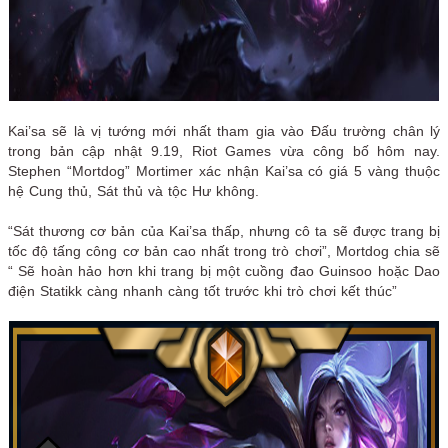
Kai’sa sẽ là vị tướng mới nhất tham gia vào Đấu trường chân lý
trong bản cập nhật 9.19, Riot Games vừa công bố hôm nay.
Stephen “Mortdog” Mortimer xác nhận Kai’sa có giá 5 vàng thuộc
hệ Cung thủ, Sát thủ và tộc Hư không.
“Sát thương cơ bản của Kai’sa thấp, nhưng cô ta sẽ được trang bị
tốc độ tấng công cơ bản cao nhất trong trò chơi”, Mortdog chia sẽ
“ Sẽ hoàn hảo hơn khi trang bị một cuồng đao Guinsoo hoặc Dao
điện Statikk càng nhanh càng tốt trước khi trò chơi kết thúc”