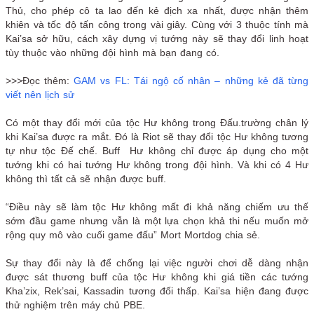
Thủ, cho phép cô ta lao đến kẻ địch xa nhất, được nhận thêm
khiên và tốc độ tấn công trong vài giây. Cùng với 3 thuộc tính mà
Kai’sa sở hữu, cách xây dựng vị tướng này sẽ thay đổi linh hoạt
tùy thuộc vào những đội hình mà bạn đang có.
>>>Đọc thêm:
GAM vs FL: Tái ngộ cố nhân – những kẻ đã từng
viết nên lịch sử
Có một thay đổi mới của tộc Hư không trong Đấu.trường chân lý
khi Kai’sa được ra mắt. Đó là Riot sẽ thay đổi tộc Hư không tương
tự như tộc Đế chế. Buff Hư không chỉ được áp dụng cho một
tướng khi có hai tướng Hư không trong đội hình. Và khi có 4 Hư
không thì tất cả sẽ nhận được buff.
“Điều này sẽ làm tộc Hư không mất đi khả năng chiếm ưu thế
sớm đầu game nhưng vẫn là một lựa chọn khả thi nếu muốn mở
rộng quy mô vào cuối game đấu” Mort Mortdog chia sẻ.
Sự thay đổi này là để chống lại việc người chơi dễ dàng nhận
được sát thương buff của tộc Hư không khi giá tiền các tướng
Kha’zix, Rek’sai, Kassadin tương đối thấp. Kai’sa hiện đang được
thử nghiệm trên máy chủ PBE.