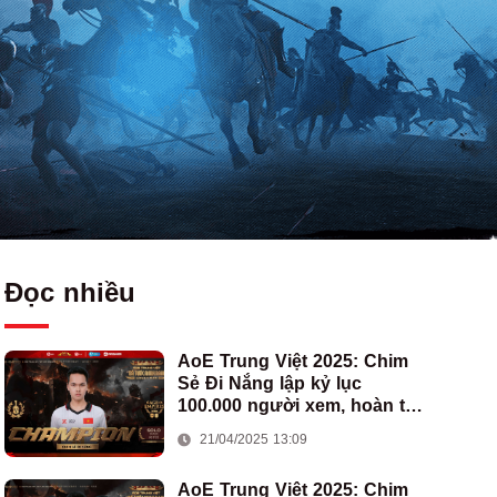
Đọc nhiều
AoE Trung Việt 2025: Chim
Sẻ Đi Nắng lập kỷ lục
100.000 người xem, hoàn tất
cú hat-trick vô địch cho AoE
21/04/2025 13:09
Việt Nam
AoE Trung Việt 2025: Chim