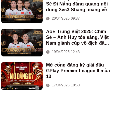
Sẻ Đi Nắng đăng quang nội
dung 3vs3 Shang, mang về
chức vô địch thứ hai cho
20/04/2025 09:37
đoàn AoE Việt Nam
AoE Trung Việt 2025: Chim
Sẻ – Anh Huy tỏa sáng, Việt
Nam giành cúp vô địch đầu
tiên ở thể thức 2vs2 Assyrian
19/04/2025 12:43
Mở cổng đăng ký giải đấu
GPlay Premier League II mùa
13
17/04/2025 10:50