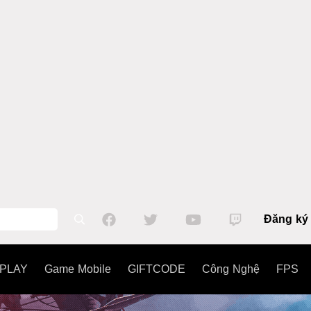
Đăng ký
PLAY
Game Mobile
GIFTCODE
Công Nghệ
FPS