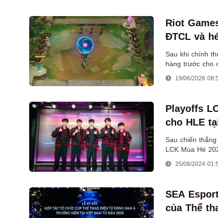
Riot Games
ĐTCL và hé
Sau khi chính t
hàng trước cho 
ĐTCL.
19/06/2026 08:
Playoffs L
cho HLE tạ
Sau chiến thắng
LCK Mùa Hè 2024
thức nhánh thắn
25/08/2024 01:
SEA Esport
của Thể th