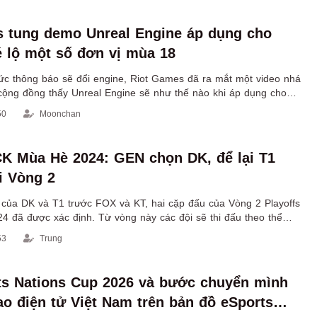
 tung demo Unreal Engine áp dụng cho
 lộ một số đơn vị mùa 18
hức thông báo sẽ đổi engine, Riot Games đã ra mắt một video nhá
cộng đồng thấy Unreal Engine sẽ như thế nào khi áp dụng cho
50
Moonchan
CK Mùa Hè 2024: GEN chọn DK, để lại T1
i Vòng 2
 của DK và T1 trước FOX và KT, hai cặp đấu của Vòng 2 Playoffs
 đã được xác định. Từ vòng này các đội sẽ thi đấu theo thể
g nhánh thua.
53
Trung
s Nations Cup 2026 và bước chuyển mình
ao điện tử Việt Nam trên bản đồ eSports