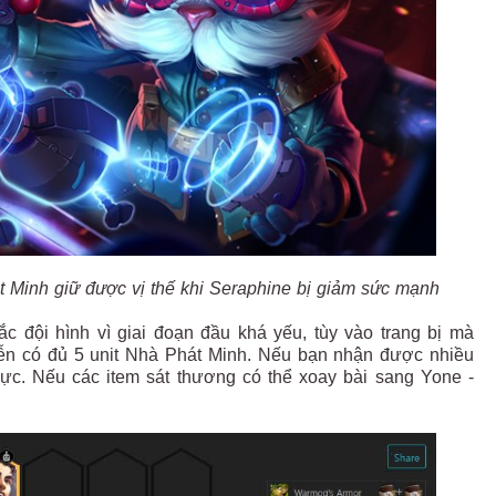
t Minh giữ được vị thế khi Seraphine bị giảm sức mạnh
c đội hình vì giai đoạn đầu khá yếu, tùy vào trang bị mà
ễn có đủ 5 unit Nhà Phát Minh. Nếu bạn nhận được nhiều
lực. Nếu các item sát thương có thể xoay bài sang Yone -