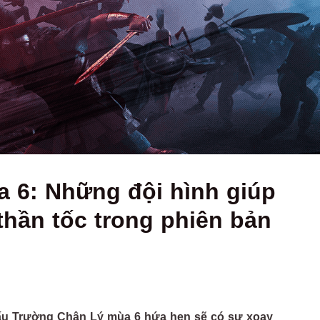
 6: Những đội hình giúp
thần tốc trong phiên bản
 Đấu Trường Chân Lý mùa 6 hứa hẹn sẽ có sự xoay