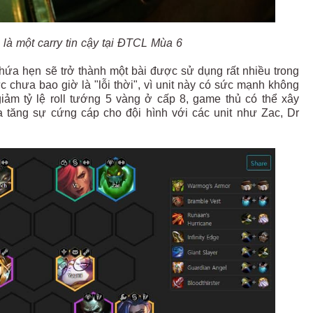
 là một carry tin cậy tại ĐTCL Mùa 6
hứa hẹn sẽ trở thành một bài được sử dụng rất nhiều trong
ực chưa bao giờ là "lỗi thời", vì unit này có sức mạnh không
giảm tỷ lệ roll tướng 5 vàng ở cấp 8, game thủ có thể xây
a tăng sự cứng cáp cho đội hình với các unit như Zac, Dr