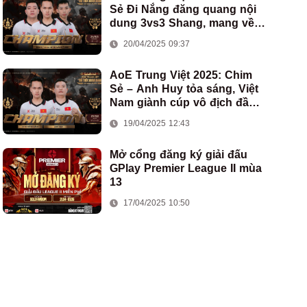
Sẻ Đi Nắng đăng quang nội
dung 3vs3 Shang, mang về
chức vô địch thứ hai cho
20/04/2025 09:37
đoàn AoE Việt Nam
AoE Trung Việt 2025: Chim
Sẻ – Anh Huy tỏa sáng, Việt
Nam giành cúp vô địch đầu
tiên ở thể thức 2vs2 Assyrian
19/04/2025 12:43
Mở cổng đăng ký giải đấu
GPlay Premier League II mùa
13
17/04/2025 10:50