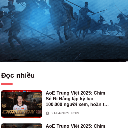
Đọc nhiều
AoE Trung Việt 2025: Chim
Sẻ Đi Nắng lập kỷ lục
100.000 người xem, hoàn tất
cú hat-trick vô địch cho AoE
21/04/2025 13:09
Việt Nam
AoE Trung Việt 2025: Chim