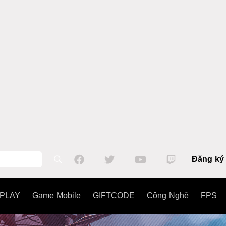
Đăng ký
PLAY
Game Mobile
GIFTCODE
Công Nghệ
FPS