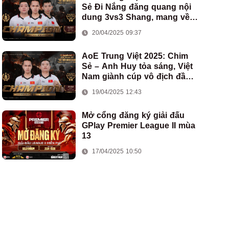
Sẻ Đi Nắng đăng quang nội
dung 3vs3 Shang, mang về
chức vô địch thứ hai cho
20/04/2025 09:37
đoàn AoE Việt Nam
AoE Trung Việt 2025: Chim
Sẻ – Anh Huy tỏa sáng, Việt
Nam giành cúp vô địch đầu
tiên ở thể thức 2vs2 Assyrian
19/04/2025 12:43
Mở cổng đăng ký giải đấu
GPlay Premier League II mùa
13
17/04/2025 10:50