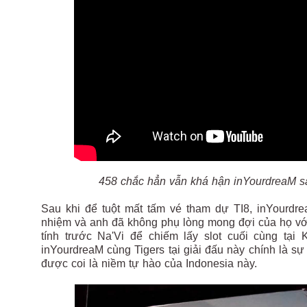
458 chắc hẳn vẫn khá hận inYourdreaM sa
Sau khi để tuột mất tấm vé tham dự TI8, inYourdr
nhiệm và anh đã không phụ lòng mong đợi của họ v
tính trước Na'Vi để chiếm lấy slot cuối cùng tạ
inYourdreaM cùng Tigers tại giải đấu này chính là 
được coi là niềm tự hào của Indonesia này.