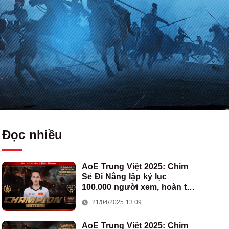
Đọc nhiều
AoE Trung Việt 2025: Chim
Sẻ Đi Nắng lập kỷ lục
100.000 người xem, hoàn tất
cú hat-trick vô địch cho AoE
21/04/2025 13:09
Việt Nam
AoE Trung Việt 2025: Chim