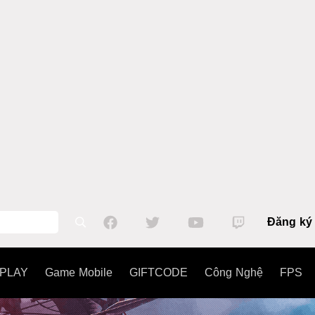
Đăng ký
PLAY
Game Mobile
GIFTCODE
Công Nghệ
FPS