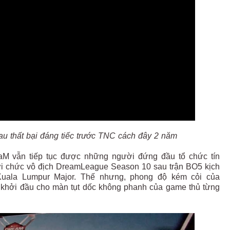
u thất bại đáng tiếc trước TNC cách đây 2 năm
eaM vẫn tiếp tục được những người đứng đầu tổ chức tín
ới chức vô địch DreamLeague Season 10 sau trận BO5 kịch
i Kuala Lumpur Major. Thế nhưng, phong độ kém cỏi của
sự khởi đầu cho màn tụt dốc không phanh của game thủ từng