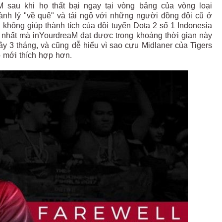
 sau khi họ thất bại ngay tại vòng bảng của vòng loại
ành lý "về quê" và tái ngộ với những người đồng đội cũ ở
không giúp thành tích của đội tuyển Dota 2 số 1 Indonesia
tốt nhất mà inYourdreaM đạt được trong khoảng thời gian này
đây 3 tháng, và cũng dễ hiểu vì sao cựu Midlaner của Tigers
ỗ mới thích hợp hơn.