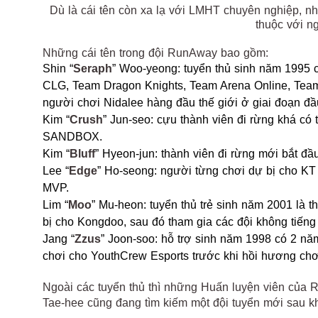
Dù là cái tên còn xa lạ với LMHT chuyên nghiệp, 
thuộc với 
Những cái tên trong đội RunAway bao gồm:
Shin “
Seraph
” Woo-yeong: tuyển thủ sinh năm 1995 có
CLG, Team Dragon Knights, Team Arena Online, Tea
người chơi Nidalee hàng đầu thế giới ở giai đoạn đầ
Kim “
Crush
” Jun-seo: cựu thành viên đi rừng khá c
SANDBOX.
Kim “
Bluff
” Hyeon-jun: thành viên đi rừng mới bắt 
Lee “
Edge
” Ho-seong: người từng chơi dự bị cho KT 
MVP.
Lim “
Moo
” Mu-heon: tuyển thủ trẻ sinh năm 2001 là 
bị cho Kongdoo, sau đó tham gia các đội không tiến
Jang “
Zzus
” Joon-soo: hỗ trợ sinh năm 1998 có 2 n
chơi cho YouthCrew Esports trước khi hồi hương chơ
Ngoài các tuyển thủ thì những Huấn luyện viên của 
Tae-hee cũng đang tìm kiếm một đội tuyển mới sau kh