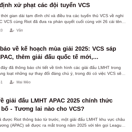
 định xử phạt các đội tuyển VCS
hời gian dài tạm đình chỉ và điều tra các tuyển thủ VCS về nghi
C VCS cùng Riot đã đưa ra phán quyết cuối cùng với 26 cái tên
ừ 6 tháng cho tới vĩnh viễn.
33
Vân
 báo về kế hoạch mùa giải 2025: VCS sáp
PAC, thêm giải đấu quốc tế mới,...
ây đã thông báo chi tiết về tình hình các giải đấu LMHT trong
ng loạt những sự thay đổi đáng chú ý, trong đó có việc VCS sẽ
hu vực APAC khiến cộng đồng xôn xao.
41
Mai Mèo
về giải đấu LMHT APAC 2025 chính thức
bố - Tương lai nào cho VCS?
 được Riot thông báo từ trước, một giải đấu LMHT khu vực châu
ương (APAC) sẽ được ra mắt trong năm 2025 với tên gọi League
pionship Pacific (LCP).