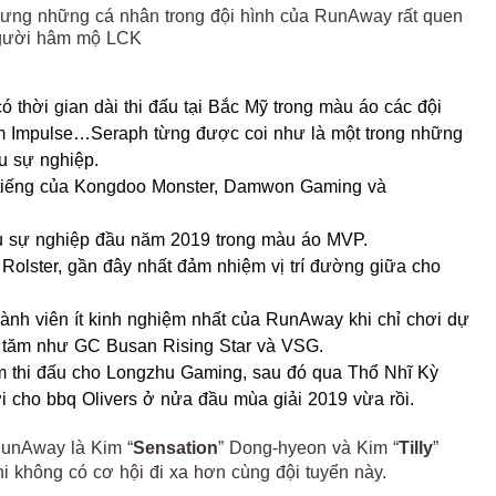
nhưng những cá nhân trong đội hình của RunAway rất quen
người hâm mộ LCK
 thời gian dài thi đấu tại Bắc Mỹ trong màu áo các đội
m Impulse…Seraph từng được coi như là một trong những
u sự nghiệp.
ó tiếng của Kongdoo Monster, Damwon Gaming và
đầu sự nghiệp đầu năm 2019 trong màu áo MVP.
Rolster, gần đây nhất đảm nhiệm vị trí đường giữa cho
thành viên ít kinh nghiệm nhất của RunAway khi chỉ chơi dự
g tăm như GC Busan Rising Star và VSG.
ăm thi đấu cho Longzhu Gaming, sau đó qua Thổ Nhĩ Kỳ
i cho bbq Olivers ở nửa đầu mùa giải 2019 vừa rồi.
RunAway là Kim “
Sensation
” Dong-hyeon và Kim “
Tilly
”
i không có cơ hội đi xa hơn cùng đội tuyển này.