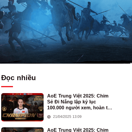
Đọc nhiều
AoE Trung Việt 2025: Chim
Sẻ Đi Nắng lập kỷ lục
100.000 người xem, hoàn tất
cú hat-trick vô địch cho AoE
21/04/2025 13:09
Việt Nam
AoE Trung Việt 2025: Chim