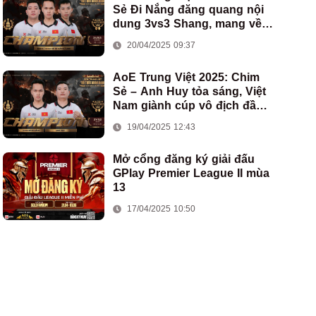
Sẻ Đi Nắng đăng quang nội
dung 3vs3 Shang, mang về
chức vô địch thứ hai cho
20/04/2025 09:37
đoàn AoE Việt Nam
AoE Trung Việt 2025: Chim
Sẻ – Anh Huy tỏa sáng, Việt
Nam giành cúp vô địch đầu
tiên ở thể thức 2vs2 Assyrian
19/04/2025 12:43
Mở cổng đăng ký giải đấu
GPlay Premier League II mùa
13
17/04/2025 10:50