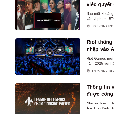
việc quyết
Sau một khoảng t
vấn vi phạm, BT
bị cấm thi đấu t
03/06/2024 09:
Riot thông
nhập vào A
Riot Games mới đ
năm 2025 với hà
gộp chung vào k
12/06/2024 10:
Thông tin 
được công 
Như kế hoạch đã
Á – Thái Bình D
of Legends Cham