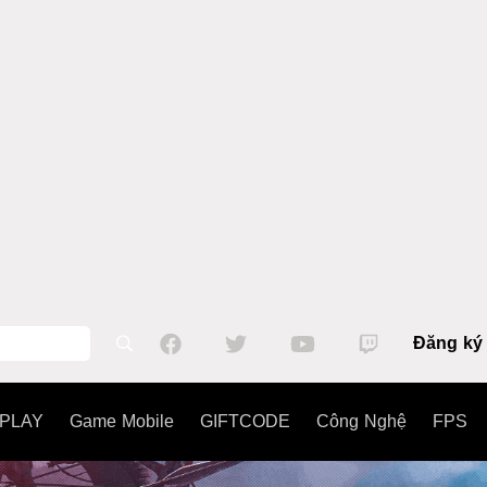
Đăng ký
PLAY
Game Mobile
GIFTCODE
Công Nghệ
FPS