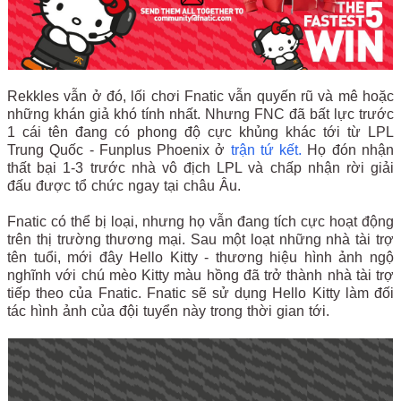
Rekkles vẫn ở đó, lối chơi Fnatic vẫn quyến rũ và mê hoặc
những khán giả khó tính nhất. Nhưng FNC đã bất lực trước
1 cái tên đang có phong độ cực khủng khác tới từ LPL
Trung Quốc - Funplus Phoenix ở
trận tứ kết.
Họ đón nhận
thất bại 1-3 trước nhà vô địch LPL và chấp nhận rời giải
đấu được tổ chức ngay tại châu Âu.
Fnatic có thể bị loại, nhưng họ vẫn đang tích cực hoạt động
trên thị trường thương mại. Sau một loạt những nhà tài trợ
tên tuổi, mới đây Hello Kitty - thương hiệu hình ảnh ngộ
nghĩnh với chú mèo Kitty màu hồng đã trở thành nhà tài trợ
tiếp theo của Fnatic. Fnatic sẽ sử dụng Hello Kitty làm đối
tác hình ảnh của đội tuyển này trong thời gian tới.