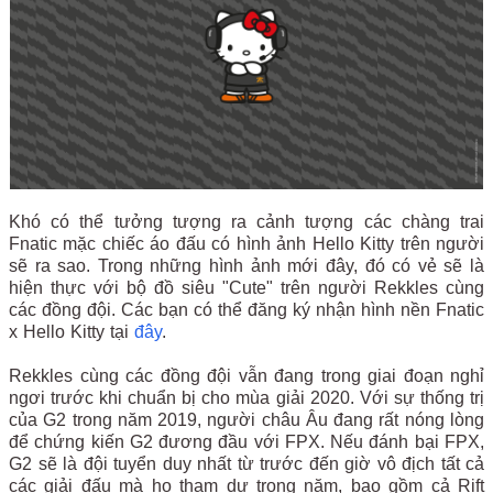
Khó có thể tưởng tượng ra cảnh tượng các chàng trai
Fnatic mặc chiếc áo đấu có hình ảnh Hello Kitty trên người
sẽ ra sao. Trong những hình ảnh mới đây, đó có vẻ sẽ là
hiện thực với bộ đồ siêu "Cute" trên người Rekkles cùng
các đồng đội. Các bạn có thể đăng ký nhận hình nền Fnatic
x Hello Kitty tại
đây
.
Rekkles cùng các đồng đội vẫn đang trong giai đoạn nghỉ
ngơi trước khi chuẩn bị cho mùa giải 2020. Với sự thống trị
của G2 trong năm 2019, người châu Âu đang rất nóng lòng
để chứng kiến G2 đương đầu với FPX. Nếu đánh bại FPX,
G2 sẽ là đội tuyển duy nhất từ trước đến giờ vô địch tất cả
các giải đấu mà họ tham dự trong năm, bao gồm cả Rift