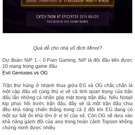
Quá dễ cho nhà vô địch Minor?
Dự đoán: NiP 1 – 0 Pain Gaming. NiP là đội đầu tiên được
10 mạng trong game đấu
Evil Geniuses vs OG
Trận thư hùng ở nhánh thua giữa EG và OG chắc chắn là
một cặp đấu vô cùng thú vị về cả tính quan trọng của trận
đấu lẫn những cá nhân góp mặt trong trận đấu. Nếu Notail
kịp phục hồi trước trận đấu, đây sẽ là một trận đấu chia
đều khả năng chiến thắng trong cả 2 đội khi EG đang có
một sự bất ổn khá lớn ở vị trí của s4. Còn OG sẽ dựa vào
khả năng gánh đội của ana trong hoàn cảnh Topson không
chứng minh được nhiều