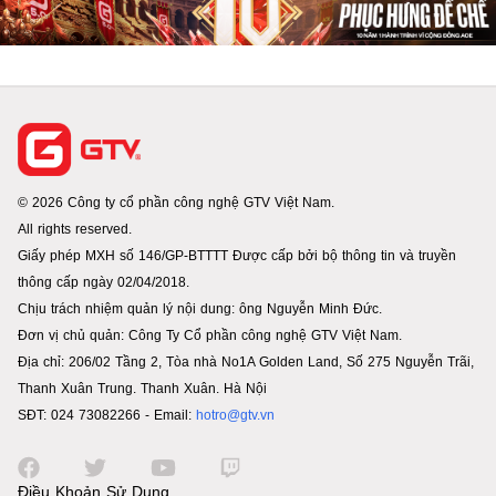
© 2026 Công ty cổ phần công nghệ GTV Việt Nam.
All rights reserved.
Giấy phép MXH số 146/GP-BTTTT Được cấp bởi bộ thông tin và truyền
thông cấp ngày 02/04/2018.
Chịu trách nhiệm quản lý nội dung: ông Nguyễn Minh Đức.
Đơn vị chủ quản: Công Ty Cổ phần công nghệ GTV Việt Nam.
Địa chỉ: 206/02 Tầng 2, Tòa nhà No1A Golden Land, Số 275 Nguyễn Trãi,
Thanh Xuân Trung. Thanh Xuân. Hà Nội
SĐT: 024 73082266 - Email:
hotro@gtv.vn
Điều Khoản Sử Dụng