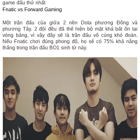
game đấu thứ nhất
Fnatic vs Forward Gaming
Một trận đấu của giữa 2 nền Dota phương Đông và
phương Tây. 2 đội đều đã thể hiện bộ mặt khá bất ổn tại
vòng bảng, vì vậy đây sẽ là trận đấu vô cùng khó đoán.
Nếu Fnatic chơi đúng phong độ, họ sẽ có 75% khả nắng
thắng trong trận đấu BO1 sinh tử này.