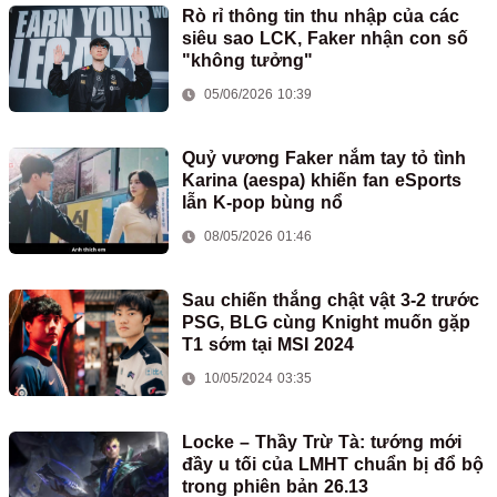
Rò rỉ thông tin thu nhập của các
siêu sao LCK, Faker nhận con số
"không tưởng"
05/06/2026 10:39
Quỷ vương Faker nắm tay tỏ tình
Karina (aespa) khiến fan eSports
lẫn K-pop bùng nổ
08/05/2026 01:46
Sau chiến thắng chật vật 3-2 trước
PSG, BLG cùng Knight muốn gặp
T1 sớm tại MSI 2024
10/05/2024 03:35
Locke – Thầy Trừ Tà: tướng mới
đầy u tối của LMHT chuẩn bị đổ bộ
trong phiên bản 26.13