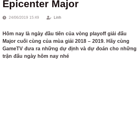
Epicenter Major
24/06/2019 15:49
Linh
Hôm nay là ngày đầu tiên của vòng playoff giải đấu
Major cuối cùng của mùa giải 2018 – 2019. Hãy cùng
GameTV đưa ra những dự định và dự đoán cho những
trận đấu ngày hôm nay nhé