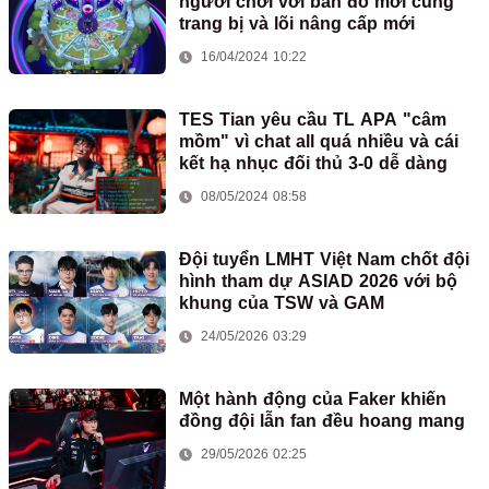
người chơi với bản đồ mới cùng
trang bị và lõi nâng cấp mới
16/04/2024 10:22
TES Tian yêu cầu TL APA "câm
mồm" vì chat all quá nhiều và cái
kết hạ nhục đối thủ 3-0 dễ dàng
08/05/2024 08:58
Đội tuyển LMHT Việt Nam chốt đội
hình tham dự ASIAD 2026 với bộ
khung của TSW và GAM
24/05/2026 03:29
Một hành động của Faker khiến
đồng đội lẫn fan đều hoang mang
29/05/2026 02:25