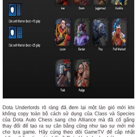
Dota Underlords rõ ràng đã đem lại một làn gió mới khi
không copy toàn bộ cách sử dụng của Class và Species
của Dota Auto Chess sang cho Alliance mà đã cố gắng
thay đổi để tạo ra sự cân bằng cũng như tạo sự mới mẻ
cho tựa game. Hãy cùng theo dõi GameTV để cập nhật