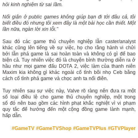
hỏi kinh nghiệm từ sai lầm.
Nổi giận ở public games không giúp bạn đi tới đâu cả, tôi
biết điều đó nhưng tôi xem đây là một bài học cần thiết. Một
lần nữa, ngàn lời xin lỗi."
Sau đó
các game thủ chuyên nghiệp lẫn caster/analyst
khác cũng lên tiếng về sự việc, họ cho rằng hành vi chửi
bới lẫn phá game là sai hoàn toàn và không có gì để bao
biện cả. Tuy nhiên việc đó là chuyện bình thường diễn ra ở
hầu như mọi game đấu DOTA 2, việc làm của thanh niên
Maxim kia không gì khác ngoài cố tình bôi nhọ Ceb bằng
cách cố tình phá game và chọc anh ta nổi điên.
Tuy nhiên sau sự việc này, Valve rõ ràng nên đưa ra một
số loại điều lệ cho game thủ chuyên nghiệp, một trong
số đó nên bao gồm các hình phạt khắc nghiệt vì vi phạm
quy tắc để hướng đến một cộng đồng game lành mạnh,
hấp dẫn.
#GameTV
#GameTVShop
#GameTVPlus
#GTVPlayer