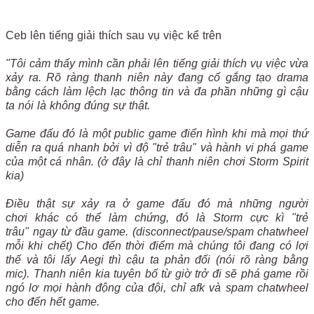
Ceb lên tiếng giải thích sau vụ việc kể trên
"Tôi cảm thấy mình cần phải lên tiếng giải thích vụ việc vừa
xảy ra. Rõ ràng thanh niên này đang cố gắng tạo drama
bằng cách làm lệch lạc thông tin và đa phần những gì cậu
ta nói là không đúng sự thật.
Game đấu đó là một public game điển hình khi mà mọi thứ
diễn ra quá nhanh bởi vì độ "trẻ trâu" và hành vi phá game
của một cá nhân. (ở đây là chỉ thanh niên chơi Storm Spirit
kia)
Điều thật sự xảy ra ở game đấu đó mà những người
chơi khác có thể làm chứng, đó là Storm cực kì "trẻ
trâu" ngay từ đầu game. (disconnect/pause/spam chatwheel
mỗi khi chết) Cho đến thời điểm mà chúng tôi đang có lợi
thế và tôi lấy Aegi thì cậu ta phản đối (nói rõ ràng bằng
mic). Thanh niên kia tuyên bố từ giờ trở đi sẽ phá game rồi
ngó lơ mọi hành động của đội, chỉ afk và spam chatwheel
cho đến hết game.