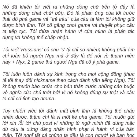
Nó đã khiến tôi viết ra những dòng chữ trên (ở đây là
những dòng chat chửi bởi). Đó là phản ứng của tôi trước
thái độ phá game và "trẻ trâu" của cậu ta làm tôi không giữ
được bình tĩnh. Tôi cố gắng chơi game và thuyết phục cậu
ta tiếp tục. Tôi thừa nhận hành vi của mình là phản tác
dụng và không thể chấp nhận.
Tôi viết 'Russians' có chữ 's' (ý chỉ số nhiều) không phải ám
chỉ toàn bộ người Nga mà ở đây là để nói về thanh niên
này + Nyx, 2 game thủ người Nga đã cố ý phá game.
Tôi luôn luôn dành sự kính trọng cho mọi cộng đồng (thực
tế tôi thay đổi nickname theo cách đành vần tiếng Nga). Tôi
không muốn bào chữa cho bản thân trước những cáo buộc
vô nghĩa của chủ thớt bởi vì nó không đúng sự thật và cậu
ta chỉ cố tình tạo drama.
Tuy nhiên việc tôi đánh mất bình tĩnh là không thể chấp
nhận được, thậm chí là vì một kẻ phá game. Tôi muốn gửi
lời xin lỗi tới chủ post vì những từ ngữ mình đã dùng mặc
dù cậu ta xứng đáng nhận hình phạt vì hành vi của bản
thân. Tôi nghĩ tất cả chúng ta đều là con người và bạn học