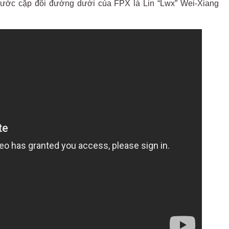
 trước cặp đôi đường dưới của FPX là Lin “Lwx” Wei-Xiang