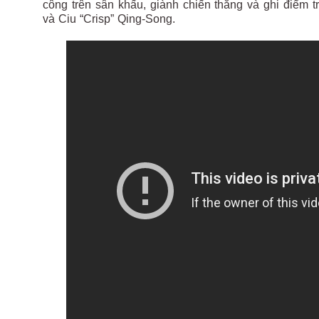
công trên sân khấu, giành chiến thắng và ghi điểm
và Ciu “Crisp” Qing-Song.