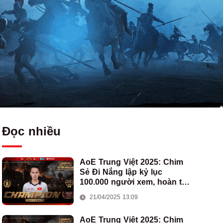
Đọc nhiều
AoE Trung Việt 2025: Chim
Sẻ Đi Nắng lập kỷ lục
100.000 người xem, hoàn tất
cú hat-trick vô địch cho AoE
21/04/2025 13:09
Việt Nam
AoE Trung Việt 2025: Chim