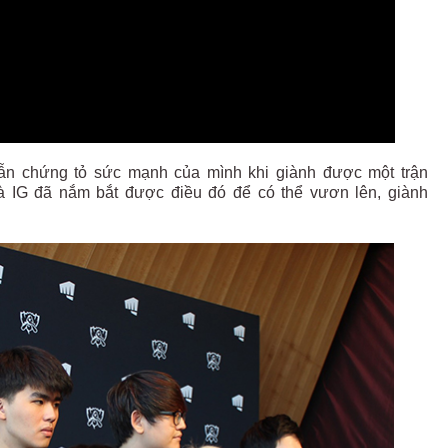
ẫn chứng tỏ sức mạnh của mình khi giành được một trận
mà IG đã nắm bắt được điều đó để có thể vươn lên, giành