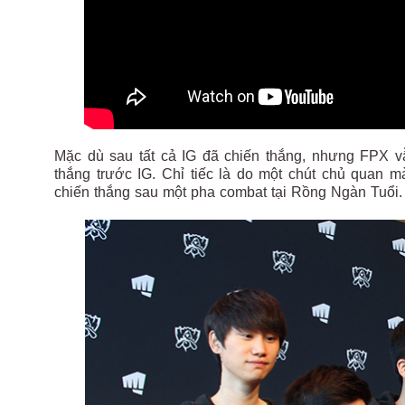
Mặc dù sau tất cả IG đã chiến thắng, nhưng FPX v
thắng trước IG. Chỉ tiếc là do một chút chủ quan 
chiến thắng sau một pha combat tại Rồng Ngàn Tuổi.