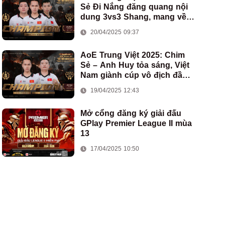
Sẻ Đi Nắng đăng quang nội
dung 3vs3 Shang, mang về
chức vô địch thứ hai cho
20/04/2025 09:37
đoàn AoE Việt Nam
AoE Trung Việt 2025: Chim
Sẻ – Anh Huy tỏa sáng, Việt
Nam giành cúp vô địch đầu
tiên ở thể thức 2vs2 Assyrian
19/04/2025 12:43
Mở cổng đăng ký giải đấu
GPlay Premier League II mùa
13
17/04/2025 10:50