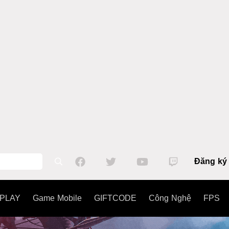
Đăng ký
PLAY
Game Mobile
GIFTCODE
Công Nghệ
FPS