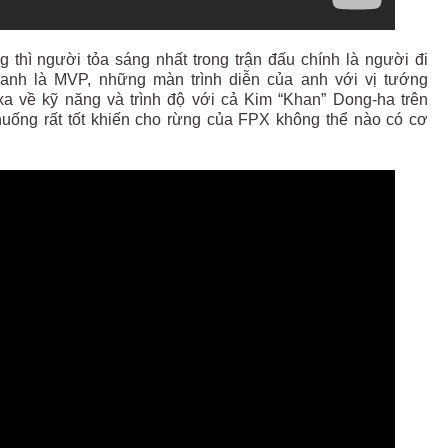
thì người tỏa sáng nhất trong trận đấu chính là người đi
anh là MVP, những màn trình diễn của anh với vị tướng
xa về kỹ năng và trình độ với cả Kim “Khan” Dong-ha trên
huống rất tốt khiến cho rừng của FPX không thể nào có cơ