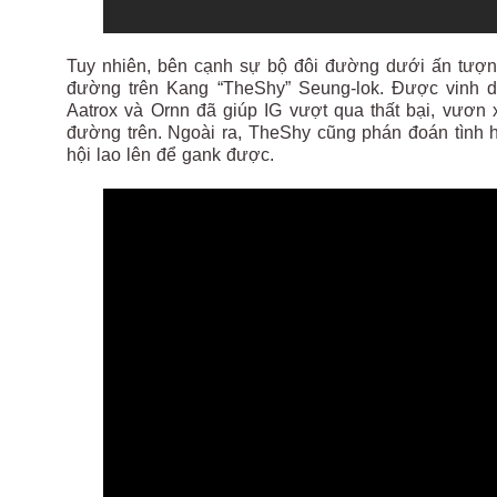
Tuy nhiên, bên cạnh sự bộ đôi đường dưới ấn tượng 
đường trên Kang “TheShy” Seung-lok. Được vinh d
Aatrox và Ornn đã giúp IG vượt qua thất bại, vươn 
đường trên. Ngoài ra, TheShy cũng phán đoán tình 
hội lao lên để gank được.