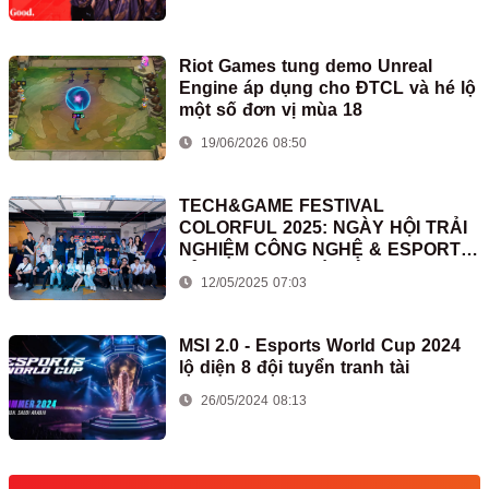
Riot Games tung demo Unreal
Engine áp dụng cho ĐTCL và hé lộ
một số đơn vị mùa 18
19/06/2026 08:50
TECH&GAME FESTIVAL
COLORFUL 2025: NGÀY HỘI TRẢI
NGHIỆM CÔNG NGHỆ & ESPORTS
ĐỈNH CAO TẠI HÀ NỘI
12/05/2025 07:03
MSI 2.0 - Esports World Cup 2024
lộ diện 8 đội tuyển tranh tài
26/05/2024 08:13