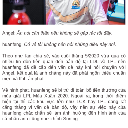
Angel:
Ăn nói cẩn thận nếu không sẽ gặp rắc rối đấy.
huanfeng:
Có vẻ tôi không nên nói những điều này nhỉ.
Theo như fan chia sẻ, vào cuối tháng 5/2020 vừa qua có
nhiều tin đồn liên quan đến bán độ tại LDL và LPL nên
huanfeng đã đề cập đến vấn đề này khi nói chuyện với
Angel, kết quả là anh chàng này đã phát ngôn thiếu chuẩn
mực và lĩnh án phạt.
Về hình phạt, huanfeng sẽ bị trừ đi toàn bộ tiền thưởng của
mùa giải LPL Mùa Xuân 2020. Ngoài ra, trong thời điểm
hiện tại thì các khu vực lớn như LCK hay LPL đang rất
căng thẳng vì vấn đề bán độ, vậy nên sự việc này của
huanfeng chắc chắn sẽ làm ảnh hưởng đến hình ảnh của
cá nhân anh cũng như chính Suning.